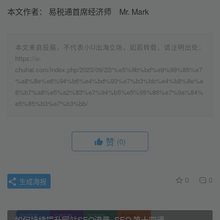
本文作者： 易税通首席经济师 Mr. Mark
本文来自投稿，不代表小U出海立场，如若转载，请注明出处：
https://u-
chuhai.com/index.php/2023/09/22/%e5%9b%bd%e9%99%85%e7
%a8%8e%e6%94%b6%e4%bd%93%e7%b3%bb%e4%b8%8e%e
8%b7%a8%e5%a2%83%e7%94%b5%e5%95%86%e7%9a%84%
e5%85%b3%e7%b3%bb/
赞
(0)
0
0
生成海报
如何持续提升网站SEO流量–SEO 第十四课