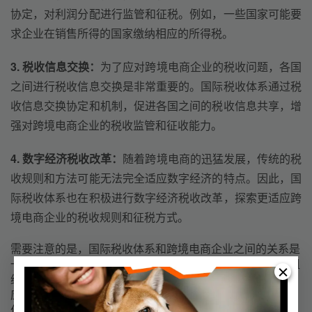
协定，对利润分配进行监管和征税。例如，一些国家可能要
求企业在销售所得的国家缴纳相应的所得税。
3. 税收信息交换：
为了应对跨境电商企业的税收问题，各国
之间进行税收信息交换是非常重要的。国际税收体系通过税
收信息交换协定和机制，促进各国之间的税收信息共享，增
强对跨境电商企业的税收监管和征收能力。
4. 数字经济税收改革：
随着跨境电商的迅猛发展，传统的税
收规则和方法可能无法完全适应数字经济的特点。因此，国
际税收体系也在积极进行数字经济税收改革，探索更适应跨
境电商企业的税收规则和征税方式。
需要注意的是，国际税收体系和跨境电商企业之间的关系是
一个复杂而动态的问题，涉及到各国的立法、协定和国际组
织的合作等方面。因此，跨境电商企业在开展国际业务时，
应当了解并遵守各国的税收规定，并与专业的税务顾问合
作，以确保税收合规和风险管理。