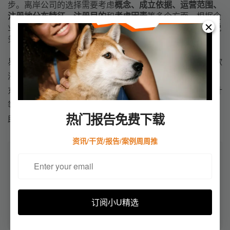
步。离岸公司的选择需要考虑
概念、成立依据、运营范围、
注册地分布特征、注册目的
和
考虑因素
等多个方面。根据企
业的实际情况和需求，可以选择适合的离岸公司，以实现税
务优惠、资本灵活运作和国际化经营的目标。
易税通是华南地区著名的跨境财税服务机构，提供美国、欧
洲、日本、香港、新加坡、BVI、开曼，塞舌尔、百慕大，
东南亚等境外公司注册、海外税务咨询、海外本土税务设计
等境外财税解决方案，为跨境企业提供全球财税合规保障，
热门报告免费下载
助力跨境实家出海，财税无忧。
资讯/干货/报告/案例周周推
本文来自投稿，不代表小U出海立场，如若转载，请注明出处：
https://u-
chuhai.com/index.php/2023/10/24/%e8%b7%a8%e5%a2%83%e4
%bc%81%e4%b8%9a%e5%85%a8%e7%90%83%e4%b8%9a%e
订阅小U精选
5%8a%a1%e4%bc%98%e5%8c%96%e4%b8%8e%e7%a6%bb%
e5%b2%b8%e5%85%ac%e5%8f%b8%e8%80%83%e9%87%8f/