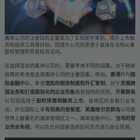
离岸公司的注册目的主要是为了实现税务筹划、境外上市融
资和投资工具等目标，而境外公司则更便于直接在当地从事
股权管理和贸易投资活动。
在选择适合的离岸公司时，需要考虑不同的因素。对于税收
政策的考虑是选择离岸公司的主要因素，例如，
香港
作为
国
际金融中心
，享受
宽松的税收制度和外汇管制
，对于
发展跨
国业务和打造国际化的企业形象
具有独特的优势。
开曼群岛
公司则适用于
股权搭建和融资上市
，该地区的金融行业发
达，并在国际上享
有较高的信誉度
。
英属维尔京群岛
公司是
世界上最著名的离岸管辖区之一，离岸金融中心，
当地的营
业完全免税
，可以在任何国家选择任何货币进行商业贸易。