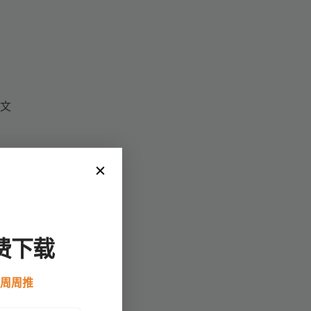
文
以
请
费下载
过
例周周推
完