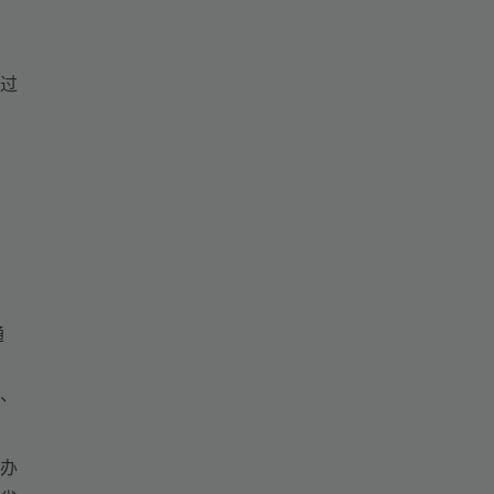
过
通
、
办