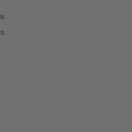
批
交
；