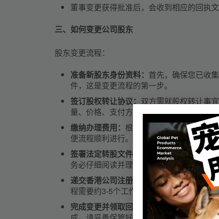
董事变更获得批准后，会收到相应的回执文
三、如何变更公司股东
股东变更流程：
准备新股东身份资料：
首先，确保您已收集
件，这是变更流程的第一步。
签订股权转让协议：
双方需就股权转让事宜
量、价格、支付方式及双方的权利义务等关
缴纳办理费用：
根据香港公司注册处的规定
便流程顺利进行。
签署法定转股文件：
在办理过程中，还需签
务必仔细阅读并理解文件内容，确保您的权
递交香港公司注册处审核：
将准备好的所有
程需要约3-5个工作日。在此期间，请保
完成变更并领取回执：
一旦审核通过，您将
成。请妥善保管好回执文件，以备后续需要