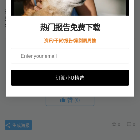
通过“数据 + 工具”的方式，把客户开发流程打通，从而避免
只停留在“下载名单”阶段。这样一整套流程下来，获客自然
热门报告免费下载
水到渠成。
资讯/干货/报告/案例周周推
本文来自投稿，不代表小U出海立场，如若转载，请注明出处：
https://u-
chuhai.com/index.php/2026/01/26/%e6%80%8e%e4%b9%88%e7
%94%a8%e6%b5%b7%e5%85%b3%e6%95%b0%e6%8d%ae%e
6%89%be%e9%87%87%e8%b4%ad%e5%95%86%ef%bc%9f/
订阅小U精选
赞
(0)
0
0
生成海报