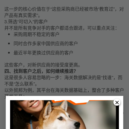
这一步的核心价值在于“这些采购商已经被市场“教育过”，对
产品有真实需求”。
3.筛选“可切入”的客户
并不是所有竞争对手的客户都适合跟进，可以重点关注：
采购周期不稳定的客户
同时合作多家中国供应商的客户
最近半年更换过供应商的客户
这些客户，对新供应商的接受度更高。
四、找到客户之后，如何继续推进？
这是很多人容易忽略的一步：海关数据解决的是“找谁”，而
不是“怎么联系”。
以外贸邦为例，其平台在海关数据基础上，整合了多种客户
开发工具：
AI 获客系统：智能评估客户质量，减少人工筛选成本
联系方式采集工具：从官网、社媒等渠道补全企业联系
方式
邮件群发工具：用于规模化、可控的开发信触达