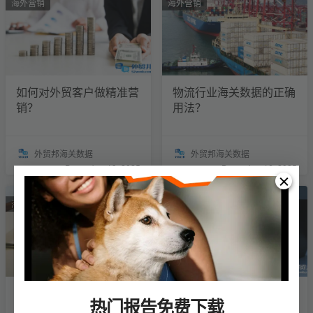
海外营销
海外营销
如何对外贸客户做精准营
物流行业海关数据的正确
销？
用法？
外贸邦海关数据
外贸邦海关数据
December 19, 2025
December 16, 2025
海外营销
海外营销
外贸中这些主动获客方
外贸业务员用海关数据能
热门报告免费下载
式，你用过吗？
做什么？