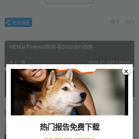
0
0
生成海报
NEW从Pinterest预测-看2022流行趋势
上一篇
March 27, 2024 5:29 pm
ON-PAGE-SEO完整教程-若凡SEO公众号
March 27, 2024 5:31 pm
下一篇
相关推荐
热门报告免费下载
3000万次观看！TikTok万能零食
盒火了