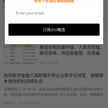
资讯/干货/报告/案例周周推
June 14, 2024
建议收藏：跨境人必看的制裁国名
单
订阅小U精选
November 3, 2023
美国关税风暴升级，人民币贬值、
美线退单、供应链重塑：你准备好
了吗？
April 16, 2025
利用数字金融工具助推外贸企业数字化转型，破解降
本增效的利润增长点
当地时间 11 月 25 日，美国当选总统特朗普在其社交媒体账号发文
称，将对进口自中国的所有商品加征 10% 的关税，此前，特朗普的
竞选政策中明确表示要对中国商品加征60%的关税。…
跨境资讯
January 2, 2025