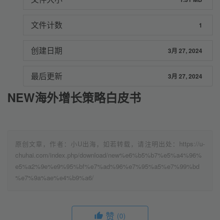
文件计数
1
创建日期
3月 27, 2024
最后更新
3月 27, 2024
NEW海外增长策略白皮书
原创文章，作者：小U出海，如若转载，请注明出处：https://u-
chuhai.com/index.php/download/new%e6%b5%b7%e5%a4%96%
e5%a2%9e%e9%95%bf%e7%ad%96%e7%95%a5%e7%99%bd
%e7%9a%ae%e4%b9%a6/
赞
(0)