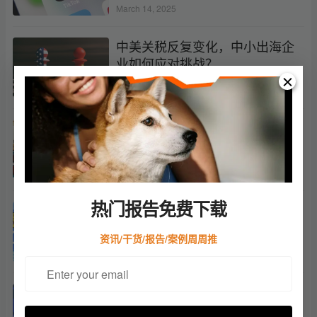
March 14, 2025
中美关税反复变化，中小出海企
业如何应对挑战？
March 10, 2025
民营企业座谈会，释放出重磅信
号，民营企业迎来新机遇
March 3, 2025
热门报告免费下载
企业出海注册地选择之终极指南
资讯/干货/报告/案例周周推
March 3, 2025
外贸爆单新姿势！DeepSeek带你
起飞，订单多到停不下来！