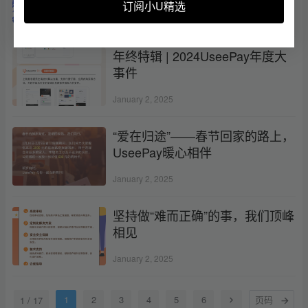
订阅小U精选
February 21, 2025
年终特辑 | 2024UseePay年度大
事件
January 2, 2025
“爱在归途”——春节回家的路上，
UseePay暖心相伴
January 2, 2025
坚持做“难而正确”的事，我们顶峰
相见
January 2, 2025
1
2
3
4
5
6
1 / 17