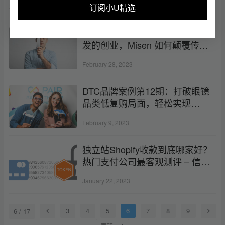
跨境资讯
March 2, 2023
订阅小U精选
小U聊DTC第13期：一个平底锅引
发的创业，Misen 如何颠覆传统
厨具市场？
February 28, 2023
DTC品牌案例第12期：打破眼镜
品类低复购局面，轻松实现
8800%搜索增长
February 9, 2023
独立站Shopify收款到底哪家好？
热门支付公司最客观测评 – 信用
卡收单必看！
January 22, 2023
3
4
5
6
7
8
9
6 / 17