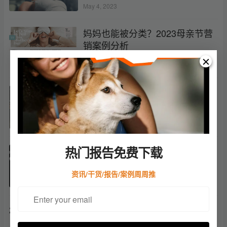
May 4, 2023
妈妈也能被分类？2023母亲节营
销案例分析
April 19, 2023
DTC情报局 | 户外品牌巨头
Patagonia收购饼干品牌
April 14, 2023
热门报告免费下载
亚马逊吸尘器大卖「Moosoo」独
立站拆解
资讯/干货/报告/案例周周推
March 22, 2023
2023跨境出海品牌海外网红营销白皮书