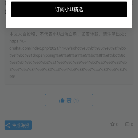
的跨境电商模式，也极为适合刚入门不久或者不想库存积压
订阅小U精选
的行业小白。
本文来自投稿，不代表小U出海立场，如若转载，请注明出处：
https://u-
chuhai.com/index.php/2021/11/09/soho%e5%bf%85%e8%af%bb
%ef%bc%81dropshipping%e6%a8%a1%e5%bc%8f%ef%bc%8c
%e8%bf%9c%e6%b2%a1%e6%9c%89%e4%bd%a0%e6%83%b
3%e7%9a%84%e9%82%a3%e4%b9%88%e7%ae%80%e5%8d%
95/
赞
(1)
0
0
生成海报