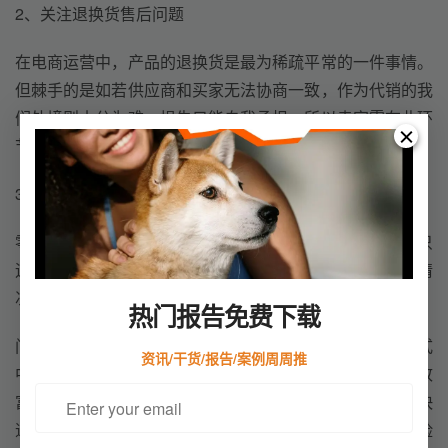
2、关注退换货售后问题
在电商运营中，产品的退换货是最为稀疏平常的一件事情。
但棘手的是如若供应商和买家无法协商一致，作为代销的我
们处境则十分为难，损失只能自我承担，所以卖家需在此环
节投入更多的精力和时间。
3、优化供应链
零库存同时也意味着存在缺货的问题，而且卖家也不可能只
运营一两款产品，所以卖家需优化供应链，以免出现缺货情
况，需储备多个供应商，以此来稳定货源。
热门报告免费下载
门槛低导致了越来越多的跨境小白参与到Dropshipping模式
资讯/干货/报告/案例周周推
中，但卖家需谨记，Dropshipping模式也并不是一种快速致
富的跨境商业模式，还需好好运营。不过在产品更新换代快
速的情况下，Dropshipping模式确实是一种低成本、低风险