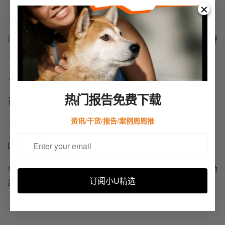
03亚洲-北欧航线
▲CMA(FAL8)COSCO(AEU9)OOCL(LL7)EMC(CES)
出发港新增到添加新港。新加坡/盐田/上海/宁波/天津至安特
卫普最快航线。
▲CMA(FAL2)COSCO(AEU3)OOCL(LL2)EMC(NE3)
热门报告免费下载
青岛/天津/大连到荷兰和德国航程均是市场最快。
资讯/干货/报告/案例周周推
04
亚洲-地中海航线
▲CMA(NEWMEX2S)COSCO(AEM1)OOCL(WM1)EMC(M
D2)
市场上唯一从香港到地中海的航线，到意大利的航程是市场
订阅小U精选
最快。
▲CMA(MEX)COSCO(AEM2)OOCL(WM2)EMC(MEX1)