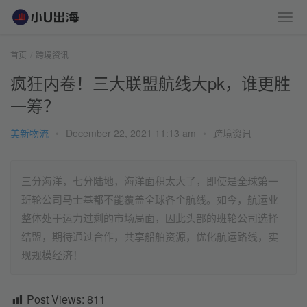
首页
跨境资讯
疯狂内卷！三大联盟航线大pk，谁更胜
一筹？
美新物流
•
December 22, 2021 11:13 am
•
跨境资讯
三分海洋，七分陆地，海洋面积太大了，即使是全球第一
班轮公司马士基都不能覆盖全球各个航线。如今，航运业
整体处于运力过剩的市场局面，因此头部的班轮公司选择
结盟，期待通过合作，共享船舶资源，优化航运路线，实
现规模经济！
Post Views:
811