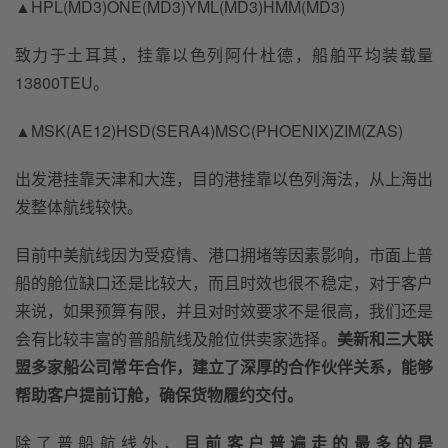
▲HPL(MD3)ONE(MD3)YML(MD3)HMM(MD3)
致力于土耳其，挂靠以色列阿什杜德，船舶平均装载量
13800TEU。
▲MSK(AE12)HSD(SERA4)MSC(PHOENIX)ZIM(ZAS)
出发港挂靠天津和大连，目的港挂靠以色列海法，从上海出
发整体航线较快。
目前中美航线因为受疫情、港口拥堵等因素影响，市面上普
船的舱位缺口还是比较大，而且时效也很不稳定，对于客户
来说，如果预算有限，并且对时效要求不是很高，我们还是
会有比较丰富的普船航线及舱位供卖家选择。
美新和三大联
盟多家船公司常年合作，建立了深厚的合作伙伴关系，能够
帮助客户提前订舱，确保货物履约交付。
除了普船航线外，
目前客户普遍走的最多的是