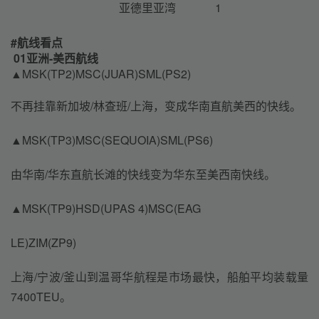
亚德里亚湾
1
#
航线看点
01亚洲-美西航线
▲MSK(TP2)MSC(JUAR)SML(PS2)
不再挂靠新加坡/林查班/上海，变成华南直航美西的快线。
▲MSK(TP3)MSC(SEQUOIA)SML(PS6)
由华南/华东直航长滩的快线变为华东至美西南快线。
▲MSK(TP9)HSD(UPAS 4)MSC(EAG
LE)ZIM(ZP9)
上海/宁波/釜山到温哥华航程是市场最快，船舶平均装载量
7400TEU。