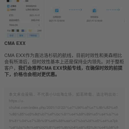
CMA EXX
CMA EXX作为直达洛杉矶的航线，目前时效性和美森相比
会有所滞后，但时效性基本上还是保持业内领先。对于整柜
客户，
我们会推荐CMA EXX快船专线，在确保时效的前提
下，价格也会相对更优惠。
本文来自投稿，不代表小U出海立场，如若转载，请注明出处：
https://u-
chuhai.com/index.php/2021/12/22/%e7%96%af%e7%8b%82%e5
%86%85%e5%8d%b7%ef%bc%81%e4%b8%89%e5%a4%a7%e
8%81%94%e7%9b%9f%e8%88%aa%e7%ba%bf%e5%a4%a7pk
%ef%bc%8c%e8%b0%81%e6%9b%b4%e8%83%9c%e4%b8%8