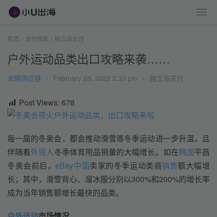
首页
支付收款
独立站支付
户外运动品类出口攻略来袭……
龙辕供应链
•
February 28, 2022 2:33 pm
•
独立站支付
Post Views:
678
每一届的冬奥会，都会推动滑雪等冬季运动进一步升温，且
伴随着
外贸人
冬季体育用品销量的大幅增长。如在
韩国
平昌
冬奥会前后，
eBay
中国
卖家的冬季运动类商
销售
额大幅增
长；其中，滑雪背心、溜冰服分别以300%和200%的增长率
成为当年销售额增长最快的品类。
户外运动
市场情况