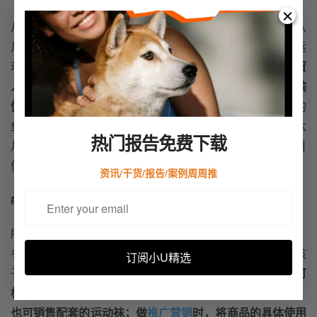
从日历中，我们可以看到大部分户外产品的旺季在五月到八
月，在其他时间，外贸人同样可销售反季节产品，如冬季运
动产品，以提高淡季销量。
根据户外运动品类的旺季，外贸
人还可以结合
节日
促销
点和户外运动节点（马拉松、全国瑜
伽月等），策划自己的促销活动。
例如，打猎、高尔夫、钓
鱼及健身和休闲游戏类的一些产品很适合作为第四季度和六
热门报告免费下载
月父亲节的礼物。健身和休闲游戏产品同样适合作为七八月
份
返校季
礼物。
资讯/干货/报告/案例周周推
#02
深挖消费者需求
所在具体场景，也会引发消费者采购户外运动品类。例如，
冬季运动服的采购往往发生在全家人去滑雪胜地度假、让孩
订阅小U精选
子在假期中学习滑雪等场景中。
因而，在选品时，外贸人可
根据具体场景拓展周边产品，除销售雪裤、雪靴、护膝外，
也可销售配套的运动袜；做
推广
营销
时，将商品的具体使用