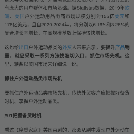
有庞大的用户群体和市场基础。据Statistas数据，2019年
欧
洲
、
美国
户外运动用品电商市场规模分别为155亿
美元
和
178亿美元，且自2020-2024年，将分别以6.16%和3.26%的
复合增长率增长，在高规模基数上保持较快增长。
这也给
出口
户外运动品类的
外贸
人带来启示，
要提升
产品
销
量，就应采取一系列方法找准切入口，抓住市场先机。
这
里，辕酱以美国市场来详细说一说。
抓住户外运动品类市场先机
要抓住户外运动品类市场先机，传统外贸客户应把握好备货
时机、掌握户外运动品类。
#01
把握备货时机
看过《摩登家庭》美国喜剧的，都会从剧中发现户外运动在