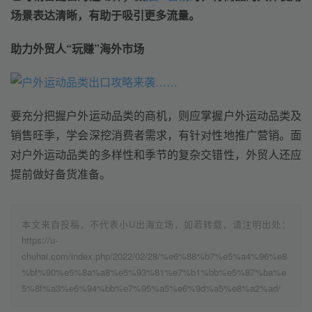
场景表达清晰，有助于吸引更多流量。
助力外贸人“玩赚”海外市场
要充分把握户外运动品类的商机，则应掌握户外运动品类及
销售旺季，学会深挖消费者需求，有针对性地推广营销。面
对户外运动品类的多样性和季节的复杂交错性，外贸人还应
提前做好备货准备。
本文来自投稿，不代表小U出海立场，如若转载，请注明出处：
https://u-
chuhai.com/index.php/2022/02/28/%e6%88%b7%e5%a4%96%e8
%bf%90%e5%8a%a8%e5%93%81%e7%b1%bb%e5%87%ba%e
5%8f%a3%e6%94%bb%e7%95%a5%e6%9d%a5%e8%a2%ad/