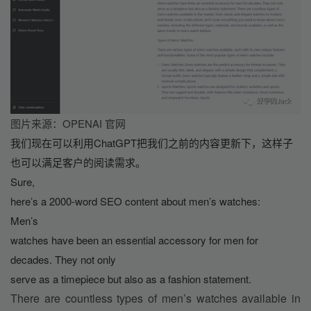
图片来源：OPENAI 官网
我们现在可以利用ChatGPT把我们之前的内容更新下，这样子
也可以满足客户的阅读需求。
Sure,
here’s a 2000-word SEO content about men’s watches:
Men’s
watches have been an essential accessory for men for 
decades. They not only
serve as a timepiece but also as a fashion statement. 
There are countless types of men’s watches available in 