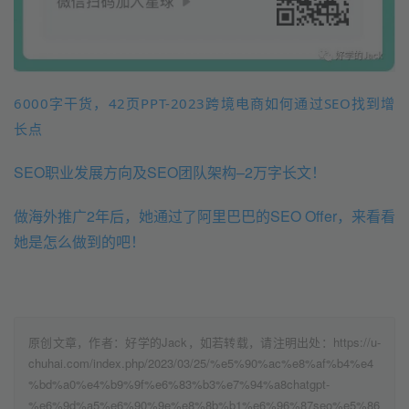
6000字干货，42页PPT-2023跨境电商如何通过SEO找到增
长点
SEO职业发展方向及SEO团队架构–2万字长文！
做海外推广2年后，她通过了阿里巴巴的SEO Offer，来看看
她是怎么做到的吧！
原创文章，作者：好学的Jack，如若转载，请注明出处：https://u-
chuhai.com/index.php/2023/03/25/%e5%90%ac%e8%af%b4%e4
%bd%a0%e4%b9%9f%e6%83%b3%e7%94%a8chatgpt-
%e6%9d%a5%e6%90%9e%e8%8b%b1%e6%96%87seo%e5%86