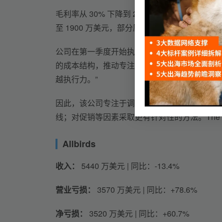
毛利率从 30% 下降到 24.2%，运营费用增加了 40
至 1900 万美元，部分原因是其新的转型计划。
公司在第一季度开始执行的转型计划旨在“打造 H
的成本结构，推动专注于我们业务中最具生产力
越执行力。”
因此，该公司专注于调整其定价以反映其优质产
线；对促销等因素采取更有针对性的方法。The Hone
Allbirds
收入：
 5440 万美元 | 同比：-13.4%
营业亏损：
 3570 万美元 | 同比：+78.6%
净亏损：
 3520 万美元 | 同比：+60.7%