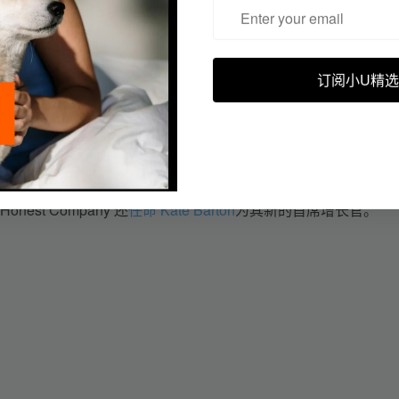
0 万美元。The Honest Company 的净亏损从 1500 万美元跃
订阅小U精选
onest 品牌并推动投资组合中利润率较高的领域的增长，加强
的领域，提供品牌建设投资产生更大的影响，并提高整个企业的
品；通过退出欧洲和亚洲等行动扩大毛利率，并停止低利润产品
st Company 还
任命 Kate Barton
为其新的首席增长官。 