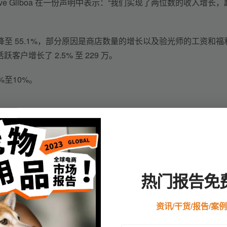
Dave Gilboa 在一份声明中表示：“我们实现了两位数的收入增长，
.5% 下降至 55.1%，部分原因是商店数量的增长以及验光师的工资和福
户增长了 2.5% 至 229 万。
至10%。
热门报告免
23 财年伊始，
第一季度的收入比去年增长了 21%。该品牌报告称
资讯/干货/报告/案
长了 22%。