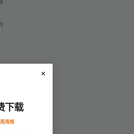
超
利
费下载
，该
例周周推