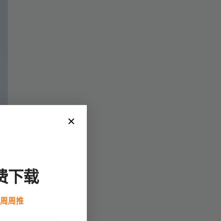
费下载
例周周推