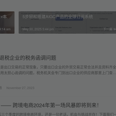
准+本
5步轻松搭建AIGC产品的全球订阅系统
9:14 am
May 30, 2025 5:44 pm
下一篇
退税企业的税务函调问题
调是出口交易的正常现象，只要出口企业的外贸交易正常合法并且资料齐
不用太担心函调的问题，税务机关会专门到出口企业的供应商那里上门查
业只需要让供应商准备好材料就行了，只要供应商生产能力过关，且出口
之间是真实交易就可以了，就是退税时等的时间要长一点而已。
通
November 27, 2023
 —— 跨境电商2024年第一场风暴即将到来！
年后三个季度的跨境电商环境，还是一句老话，机会与挑战并存！下面我们