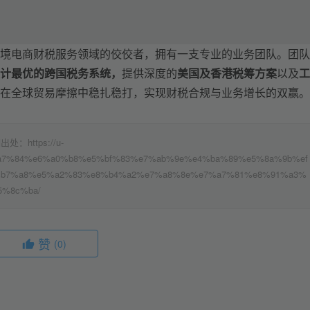
境电商财税服务领域的佼佼者，拥有一支专业的业务团队。团队
计最优的跨国税务系统，
提供深度的
美国及香港税筹方案
以及
工
在全球贸易摩擦中稳扎稳打，实现财税合规与业务增长的双赢。
ttps://u-
8%e8%a7%84%e6%a0%b8%e5%bf%83%e7%ab%9e%e4%ba%89%e5%8a%9b%ef
%b7%a8%e5%a2%83%e8%b4%a2%e7%a8%8e%e7%a7%81%e8%91%a3%
5%8c%ba/
赞
(0)