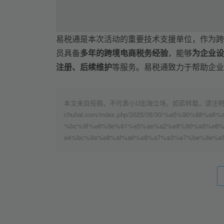
易税通是本次活动的重要技术支援单位，作为跨
员具备
多年的跨境电商税务经验
，能够
为企业设
注册、后续维护
等服务。易税通致力于帮助企业
本文来自投稿，不代表小U出海立场，如若转载，请注明出处：h
chuhai.com/index.php/2025/05/30/%e5%90%8
%bc%9f%e6%9e%81%e5%ae%a2%e8%90%a5%e8
e4%bc%9a%e8%af%a6%e8%a7%a3%e7%be%8e%e