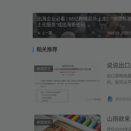
出海企业必看 | 55亿跨境巨头上市！”中国标
土化服务”成出海新密码
上一篇
May 29, 2025 
相关推荐
说说出口
跨境资讯
出口退税函
的，就可以
看，出口企
业和供应商
跨境易税
山雨欲来
跨境资讯
评估2024