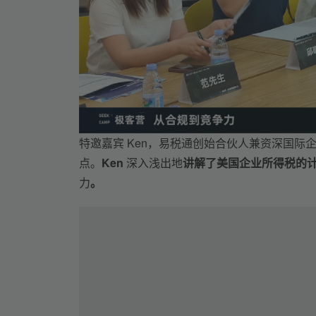
特邀嘉宾 Ken，易税通创始合伙人兼资深国
点。
Ken 
深入浅出地
讲解了美国企业所得税的
力
。