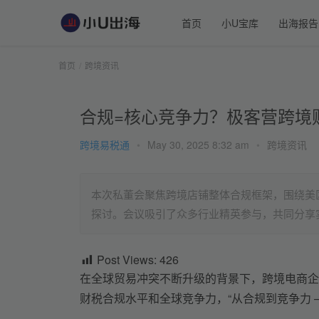
首页
小U宝库
出海报告
首页
跨境资讯
合规=核心竞争力？极客营跨境
跨境易税通
•
May 30, 2025 8:32 am
•
跨境资讯
本次私董会聚焦跨境店铺整体合规框架，围绕美
探讨。会议吸引了众多行业精英参与，共同分享
Post Views:
426
在全球贸易冲突不断升级的背景下，跨境电商企
财税合规水平和全球竞争力，“从合规到竞争力 ——