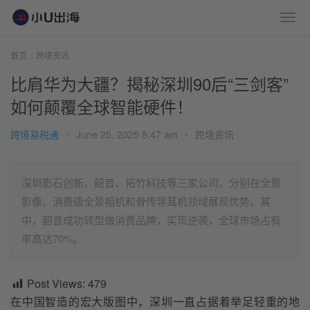
首页
跨境资讯
比肩华为大疆？揭秘深圳90后“三剑客”
如何颠覆全球智能硬件！
跨境易税通
•
June 25, 2025 8:47 am
•
跨境资讯
深圳影石创新、韶音、拓竹科技等三家公司，分别在全景
影像、消费级全景相机和骨传导耳机领域展现优势。其
中，韶音成功转型做消费品牌，实现逆袭，全球市场占有
率高达70%。
Post Views:
479
在中国智造的宏大版图中，深圳一直占据着举足轻重的地