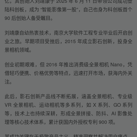
亿，其创始人刘靖康于 2025 年 6 月 11 日带领公司成功登
陆科创板，成为 “智能影像第一股”，自己也身为科创板首个 
90 后创始人备受瞩目。
刘靖康自幼热衷技术，南京大学软件工程专业毕业后开启创
业之旅。早期项目受挫后，2015 年成立影石创新，投身全
景相机领域。
创业初期艰难，但 2016 年推出消费级全景相机 Nano，凭
借轻巧便携、价格优势等特点，迅速打开市场，获海内外关
注。
此后，影石创新产品线不断拓展，涵盖全景相机、专业级 
VR 全景相机、运动相机等多系列，如 X 系列、GO 系列
等，技术上也持续深耕，形成全景拼接、防抖、AI 影像处
理等核心技术体系，累计获国内外授权专利 900 项。
其成功关键在于极致产品主义，精准洞察并解决用户痛点，