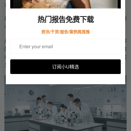
企业家，源源不断地产生创业者与创新者。
热门报告免费下载
再加上背靠粤港澳大湾区，金融、人才、交通、信息等资源
丰富，为科技企业发展提供全方位支撑。
资讯/干货/报告/案例周周推
从华强北的辉煌到如今众多创新企业的涌现，深圳凭借包容
的基因、服务型治理模式以及创业者顽强的生命力，不断推
动着自身发展与创新，持续引领着中国智造的前进方向，成
为全球瞩目的科技产业高地。
订阅小U精选