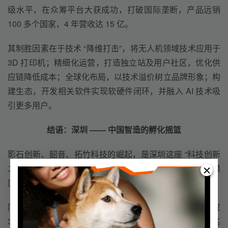
级水平，在众筹平台大获成功，打破国际垄断，产品远销 
100 多个国家，4 年营收达 15 亿。
其制胜因素在于技术 “降维打击”，将无人机领域技术应用于 
3D 打印机；精细化运营，打造独立站及用户社区，优化供
应链降低成本；全球化布局，以技术溢价树立品牌形象；构
建生态，开发相关软件实现软硬件闭环，并融入 AI 技术吸
引更多用户。
结语：深圳 —— 中国智造的孵化摇篮
影石创新、韶音、拓竹科技的崛起，是深圳这座 “科技创新
之城” 的生动缩影。深圳产业配套齐全，电子信息产业规模
庞大，产品产量质量均居前列，为创新企业提供坚实基础。
同时，深圳是年轻且创业氛围浓厚的城市，平均年龄仅 
32.5 岁，30而立，属于90后的年轻一代，每 20 人就有 3 名