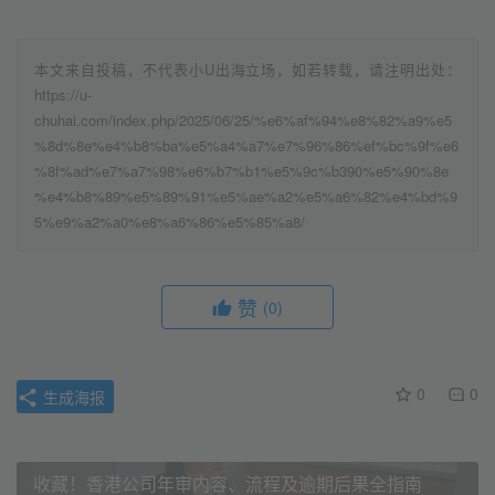
本文来自投稿，不代表小U出海立场，如若转载，请注明出处：
https://u-
chuhai.com/index.php/2025/06/25/%e6%af%94%e8%82%a9%e5
%8d%8e%e4%b8%ba%e5%a4%a7%e7%96%86%ef%bc%9f%e6
%8f%ad%e7%a7%98%e6%b7%b1%e5%9c%b390%e5%90%8e
%e4%b8%89%e5%89%91%e5%ae%a2%e5%a6%82%e4%bd%9
5%e9%a2%a0%e8%a6%86%e5%85%a8/
赞
(0)
0
0
生成海报
收藏！香港公司年审内容、流程及逾期后果全指南