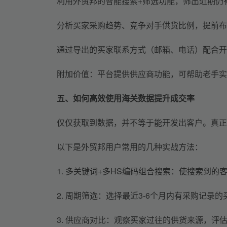
利用外贸邦的智能搜索+筛选功能，筛出近期仍
分析买家采购趋势、竞争对手供货比例，提前布
通过导出的买家联系方式（邮箱、电话）配合开
附加价值：
平台
提供供应商功能，
可帮助老手实
五、如何高效使用海关数据提升成交率
仅仅获取到数据，并不等于能开发出客户。真正
以下是外贸邦用户常用的几种实战方法：
1. 
多
关键词
+
多HS编码组合
搜索：
使
搜索到
的
2. 周期筛选：选择最近3-6个月内有采购记录
3. 供应商对比：观察买家过往的供货来源，评