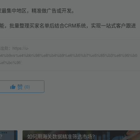
买家最集中地区，精准做广告或开发。
出功能，批量整理买家名单后结合CRM系统，实现一站式客户跟进
ttps://u-
d%e8%b4%b9vs%e4%bb%98%e8%b4%b9%e6%b5%b7%e5%85%b3%e6%95%b0
ef%bc%9f/
赞
(0)
？
如何用海关数据精准筛选市场？