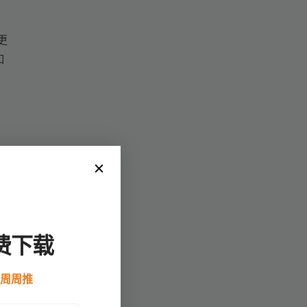
更
口
费下载
例周周推