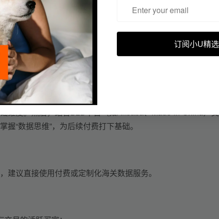
和重点各不相同。
订阅小U精选
构和使用逻辑。
关键词、HS编码查询、市场分析等模块
。
通过查看样本订单，
础维度。
然后，
结合B2B平台（如Alibaba、Made-in-China）
掌握“数据思维”，为后续付费打下基础。
，建议直接使用付费或定制化海关数据服务。