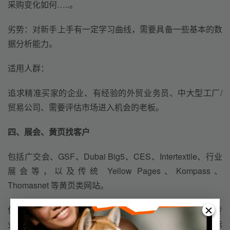
采购变化如何…..。
劣势
：
对新手上手有一定学习曲线
，
需要具备一些基本的数
据分析能力
。
适用人群：
追求精准买家的企业、
有
经验的外贸业务员、中大型工厂/
贸易公司、需要评估市场进入机会的老板。
四、展会、黄页找客户
包括广交会、GSF、Dubai Big5、CES、Intertextile、行业
展会等，以及传统 Yellow Pages、Kompass、
Thomasnet 等黄页类网站。
优势
：
客户质量高
，
一般
来到展会的多数是有采购预算的专
业买家，且采购决策周期短。面对面沟通更容易成交
，
人际