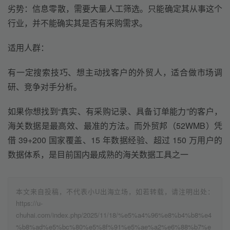
劣势
：
信息零散，需要大量人工筛选
。
只能确定其从事这个
行业，并不能确实其是否有采购需求。
适用人群：
有一定搜索技巧、想主动找客户的外贸人，适合做市场调
研、竞争对手分析。
如果你想找到“真实、有采购记录、具备订单能力”的客户，
海关数据是最高效、最准的方法。而外贸邦（52WMB）凭
借 39+200 国家覆盖、15 年数据经验、超过 150 万用户的
数据体系，是目前国内最成熟的海关数据工具之一
本文来自投稿，不代表小U出海立场，如若转载，请注明出处：
https://u-
chuhai.com/index.php/2025/11/18/%e5%a4%96%e8%b4%b8%e4
%b8%ad%e5%bc%80%e5%8f%91%e5%ae%a2%e6%88%b7%e