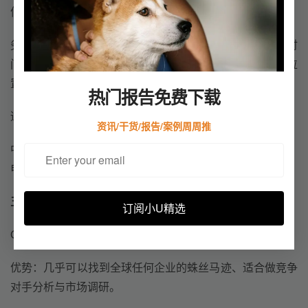
信任成本低，适合高客单价产品。
劣势
：
费用高
（
展位费 + 机票 + 酒店 + 物料 + 人力
）、
时
间周期长
（
一年只有 1—2 次
）、
看重
场馆流量与展位位
置
。
热门报告免费下载
适用人群：
资讯/干货/报告/案例周周推
中大型工厂、高毛利产品企业、强品牌诉求的行业（机械、
电子、建材、纺织等）。
五、Google 搜索引擎找客户
订阅小U精选
Google 是全球外贸企业寻找目标市场最常用的工具之一。
优势
：
几乎可以找到全球任何企业
的蛛丝马迹
、
适合做竞争
对手分析与市场调研
。