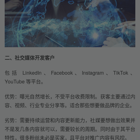
二、社交媒体开发客户
包括 LinkedIn、Facebook、Instagram、TikTok、
YouTube 等平台。
优势
：
曝光自然增长，不受平台收费限制
。
获客主要
通过内
容、视频、行业专业分享
等。
适合
那些想要做品牌的企业。
劣势
：
需要持续运营和内容
更新
能力
，
社媒要想做出效果并
不是发几条内容就
可以
，
需要较长的
周期。
同时由于其
平台
特性，
很多粉丝未必是买家，且平台对推广内容有风控。