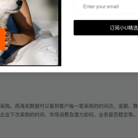
时机
，但今年突然
显示流失
，
意味着你的机会来了。
订阅小U精选
年开始新增多家中国供应商。这种情况通常意味着：回流中国供
否成功率会更高呢？
采购。
而海关数据可以
看到客户每一笔采购的时间点
、
金额、数
企业
下次采购
的
时间
、
市场
消费及潜力如何、
业务是否稳定
等
。