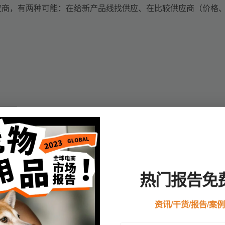
应商，有两种可能：在给新产品线找供应
、
在比较供应商（价格
热门报告免
资讯/干货/报告/案
现在确实在找供应商。