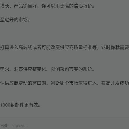
增长
、
产品销量好
、
你可以用更高的信心报价
。
至避开的市场。
打算
进入高端线
或者
可能改变供应商质量标准
等。这时
你就需要
需求、洞察供应链变化、预测采购节奏的系统。
住供应商变动的窗口期
、
判断哪个市场值得进入
、
提高开发成功
000封邮件更有效。
ttps://u-