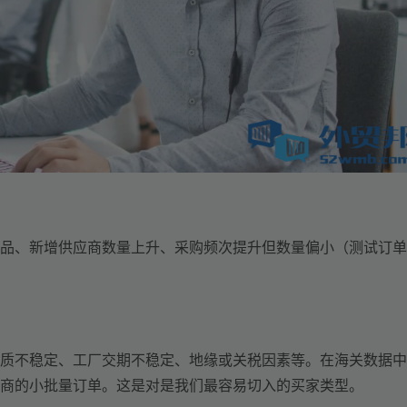
品
、
新增供应商数量上升
、
采购频次提升但数量偏小（测试订单
质不稳定
、
工厂交期不稳定
、
地缘或关税因素
等。在海关数据中
商的小批量订单
。
这是
对是我们
最容易切入的买家类型。