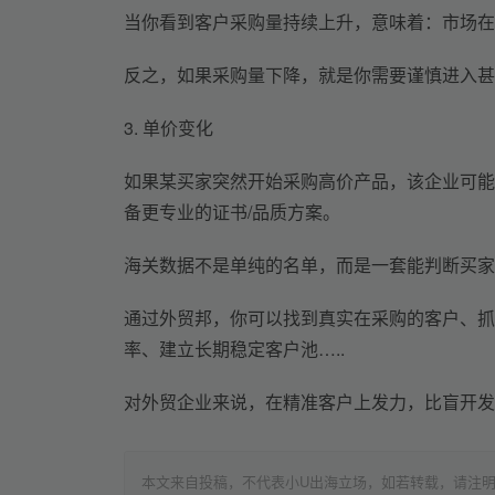
当你看到客户采购量持续上升，意味着：市场在
反之，如果采购量下降，就是你需要谨慎进入甚
3. 
单价变化
如果某买家突然开始采购高价产品
，
该企业
可能
备更专业的证书
/
品质方案。
海关数据不是单纯的名单，而是一套能判断买家
通过外贸邦，你可以找到真实在采购的客户
、
抓
率
、
建立长期稳定客户池
…..
对外贸企业来说，在精准客户上发力，比盲开发1
本文来自投稿，不代表小U出海立场，如若转载，请注明出处：h