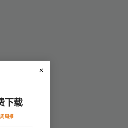
、
费下载
例周周推