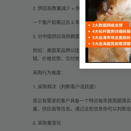
2. 供应商数量减少 = 供应链出问题，切入最佳
一个客户如果过去 2 年稳定合作 1–
2 
个供应商
3. 对中国供应商依赖度上升 
= 
市场机会
例如：美国某品牌以往主要从越南采购，但近半
链
、
价格优势
、
交付效率更高
，
这时再去争取是
采购行为维度：
1. 
采购频次（判断客户活跃度）
真正有需求的客户具备一个特点每年按周期落实
量、供应商等信息。通过这些信息你可以判断出
2. 
采购量变化