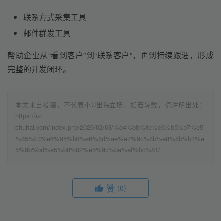
联系方式采集工具
邮件群发工具
帮助企业从“看到客户”到“联系客户”，再到持续跟进，形成
完整的开发闭环。
本文来自投稿，不代表小U出海立场，如若转载，请注明出处：
https://u-
chuhai.com/index.php/2026/02/05/%e4%bb%8e%e6%b5%b7%e5
%85%b3%e6%95%b0%e6%8d%ae%e7%9c%8b%e8%8b%b1%e
5%9b%bd%e5%b8%82%e5%9c%ba%ef%bc%81/
赞
(0)