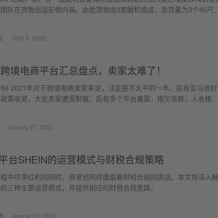
团队在货物出运前做内装。此批货物由3套磨机组成，总货量为3个40尺
链
April 6, 2022
暴雷跨境电商平台汇总盘点，卖家太难了！
ews: 786 2021年对于跨境电商卖家来说，注定是不太平的一年。前有亚马逊封
项政策收紧，大批卖家遭受制裁；后有多个平台暴雷，拖欠货款，人去楼
January 27, 2022
平台SHEIN的运营模式与财税合规策略
过程中尽享红利的同时，商家也同样面临着财税合规的挑战。本文将深入
平台的三种主要运营模式，并提供相应的财税合规思路。
通
August 19, 2024