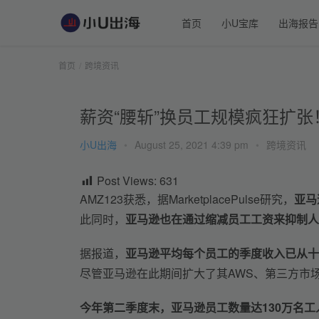
首页
小U宝库
出海报告
首页
跨境资讯
薪资“腰斩”换员工规模疯狂扩
小U出海
•
August 25, 2021 4:39 pm
•
跨境资讯
Post Views:
631
AMZ123获悉，据MarketplacePulse研究，
亚马
此同时，
亚马逊也在通过缩减员工工资来抑制人
据报道，
亚马逊平均每个员工的季度收入已从十
尽管亚马逊在此期间扩大了其AWS、第三方市
今年第二季度末，亚马逊员工数量达130万名工