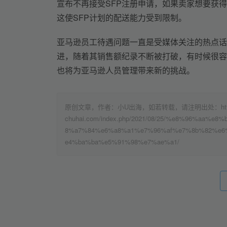
宣布不再接受SFP注册申请，如果卖家想要获得
这使SFP计划的配送能力受到限制。
亚马逊员工待遇问题一直是受媒体关注的热点话
进，随着其销售额纪录不断被打破，有时候很容
也将为亚马逊人员管理带来新的挑战。
原创文章，作者：小U出海，如若转载，请注明出处：https:
chuhai.com/index.php/2021/08/25/%e8%96%a
8%a7%84%e6%a8%a1%e7%96%af%e7%8b%82%e6
e4%ba%ba%e5%91%98%e7%ae%a1/