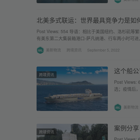
北美多式联运：世界最具竞争力是如
Post Views: 554 导语：相比于美国纽约、
有美东第二大集装箱港口-萨凡纳港、行车两小时可进
美新物流
跨境资讯
September 5, 2022
这个船公
跨境资讯
Post Vi
选；疫情后
让美森快船
美新物流
案例分享
跨境资讯
Post Vi