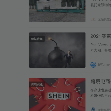
委托龙辕物流
架箱、…
龙辕供应
2021
跨境资讯
Post Vi
号大潮，各
空。 有部…
斑马ERP
跨境电商
跨境资讯
在高速发展
析SHEIN
跨境易税