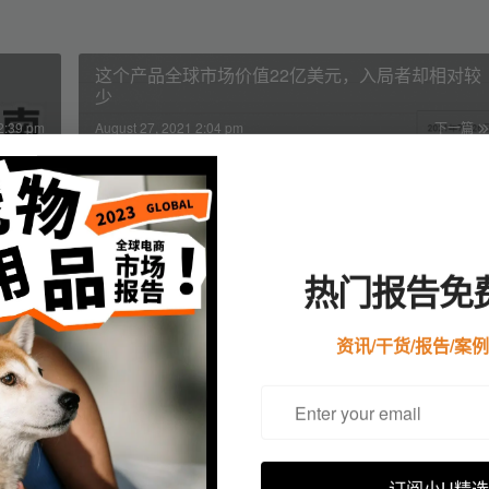
这个产品全球市场价值22亿美元，入局者却相对较
少
2:39 pm
August 27, 2021 2:04 pm
下一篇
的挖耳勺也能卖爆，请努力寻找类似机会
热门报告免
ews: 549 近年来，挖耳勺的款式越来越丰富，不仅常见于个人护理，还出现了
如可视化挖耳勺，更加智能化。越来越多的家庭选择购买可视化挖耳勺，
…
资讯/干货/报告/案
December 6, 2023
落实对全球企业税收合规的新挑战与机遇！
项全球税收合规准则，是各国监管部门精准监管的基础之一，对全球企业
订阅小U精选