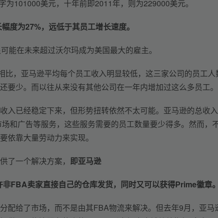
为101000美元，十年前即2011年，则为229000美元。
长幅度为27%，远低于其员工增长速度。
很可能在未来超过沃尔玛成为美国最大的雇主。
ook相比，亚马逊平均每个员工收入明显较低，这三家公司的员工人
还要少。而以往从来没有其他公司在一年内增加过这么多员工。
收入已经稳定下来，但形势扭转依然不太可能。亚马逊的总收入
方市场和广告等服务，这些服务需要的员工数量要少得多。然而，
要依靠大量劳动力来实现。
供了一个解决方案，
即亚马逊
划，这项服务允许非FBA卖家直接自己的仓库发货，同时又可以获得Prime徽章
分配给了市场，而不是由其FBA物流来解决。但去年9月，亚马