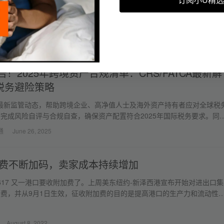
新的挑战和机遇。企业需要适应CRS的要求，加强内部税务合规管理，
账户的合规性。
通
November 15, 2023
告！2025年跨境资产合规清单：CRS/FATCA最新解
税务避险策略
TCA最新监管动态，帮助跨境企业、高净值人士及海外资产持有者应对全球税
完成风险自评与合规自查，确保资产配置符合2025年国际税务要求。同
各类资产持有架构合规，如禁止类资产、高风险资产离岸公司等。
通
June 26, 2025
费不断加码，卖家成本持续增加
ews: 617 又一港口要收附加费了。上周美东纽约-新泽西港宣布开始对进出口集
费，并从9月1日生效，征收附加费的目的是提高港口的生产力和流动性
August 8, 2022