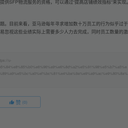
提供SFP物流服务的资格，可以通过“提高店铺绩效指标”来实现
题。目前来看，亚马逊每年寻求增加数十万员工的行为似乎过于
易忽视这些业绩实际上需要多少人力去完成，同时员工数量的激
//u-
a%e8%b5%84%e8%85%b0%e6%96%a9%e6%8d%a2%e5%91%98%e5%b7%a5%e
%89%a9%e5%bc%a0%ef%bc%81%e4%ba%9a%e9%a9%ac%e9%80%8a%
赞
(0)