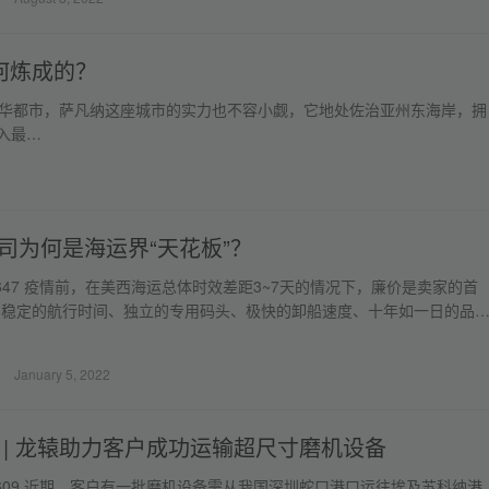
何炼成的？
洛杉矶等繁华都市，萨凡纳这座城市的实力也不容小觑，它地处佐治亚州东海岸，拥
入最…
司为何是海运界“天花板”？
ews: 647 疫情前，在美西海运总体时效差距3~7天的情况下，廉价是卖家的首
，稳定的航行时间、独立的专用码头、极快的卸船速度、十年如一日的品
…
January 5, 2022
 | 龙辕助力客户成功运输超尺寸磨机设备
ews: 609 近期，客户有一批磨机设备需从我国深圳蛇口港口运往埃及苏科纳港