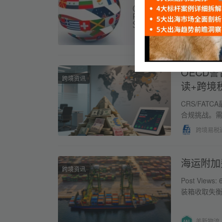
收合规带来了
保海外金融
跨境易税
OECD警
跨境资讯
读+跨境
CRS/FA
合规挑战。需
时，需关注
跨境易税
海运附加
跨境资讯
Post Vi
装箱收取失衡
近段时…
美新物流