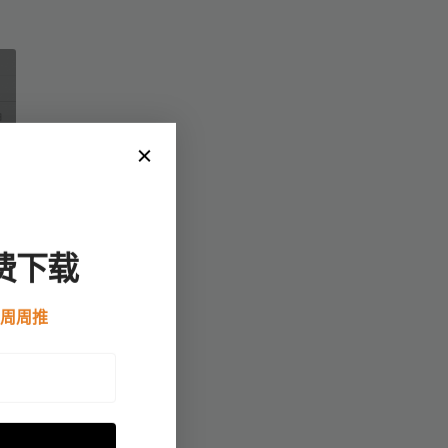
费下载
产
这
例周周推
税