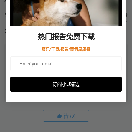
8 财务管理
交易中的收付，新手可以先选择平台建议提供的相关服务
（包括物流），当交易频次、单量，交易对象具有一定信任
时，可以选择合适的跨境汇款方式降低交易成本。
热门报告免费下载
资讯/干货/报告/案例周周推
本文来自投稿，不代表小U出海立场，如若转载，请注明出处：
https://u-
chuhai.com/index.php/2021/12/08/%e6%96%b0%e6%89%8b%e5
%bf%85%e7%9c%8b%ef%bc%81%e5%81%9a%e8%b7%a8%e5
%a2%83%e7%94%b5%e5%95%86%e5%89%8d%e5%bf%85%e
订阅小U精选
9%a1%bb%e8%a6%81%e4%ba%86%e8%a7%a3%e7%9a%84%
e6%b3%a8%e6%84%8f%e4%ba%8b%e9%a1%b9/
赞
(0)