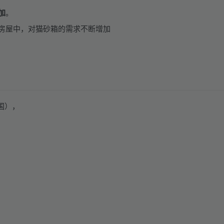
加
。
房屋中，对猫砂箱的需求不断增加
（美国），