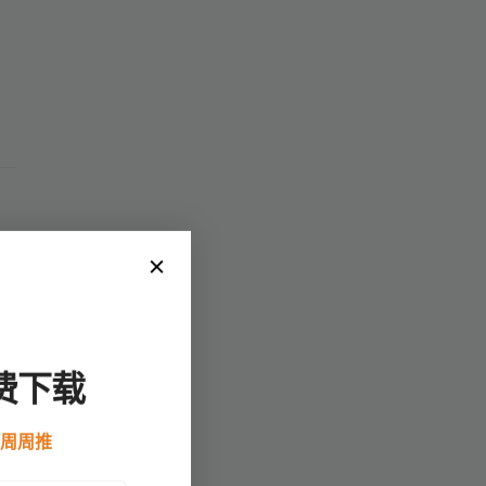
因
费下载
例周周推
适