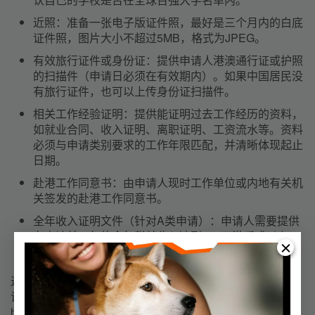
近照：
准备一张电子版证件照，最好是三个月内的白底
证件照，图片大小不超过5MB，格式为JPEG。
有效旅行证件或身份证：
提供申请人港澳通行证或护照
的扫描件（申请日必须在有效期内）。如果中国居民没
有旅行证件，也可以上传身份证扫描件。
相关工作经验证明：
提供能证明过去工作经历的资料，
如就业合同、收入证明、离职证明、工资流水等。资料
必须与申请类别要求的工作年限匹配，并清晰体现起止
日期。
赴港工作同意书：
由申请人现时工作单位或内地有关机
关签发的赴港工作同意书。
全年收入证明文件（针对A类申请）：
申请人需要提供
在申请前一年的全年税前收入达到250万港币或以上
（或等值外币）的证明文件。
进入官网找到“高才计划”入口
访问以下链接进入申请入口：
https://www.immd.gov.hk/hks/services/index.html#tab_b_1