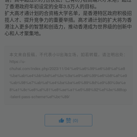
了香港政府年初设定的全年3.5万人的目标。
扩大高才通计划的合资格大学名单，是香港特区政府积极招
揽人才、提升竞争力的重要举措。高才通计划的扩大将为香
港注入更多的智慧和创造力，推动香港成为世界级的创新中
心和人才聚集地。
本文来自投稿，不代表小U出海立场，如若转载，请注明出处：
https://u-
chuhai.com/index.php/2023/11/04/%e9%a6%99%e6%b8%af%e8
%ba%ab%e4%bb%bd%ef%bc%9a%e9%a6%99%e6%b8%af%e9
%ab%98%e7%ab%af%e4%ba%ba%e6%89%8d%e9%80%9a%e
8%a1%8c%e8%af%81%e8%ae%a1%e5%88%92%ef%bc%88top
-talent-pass-scheme%ef%bc%89/
赞
(0)