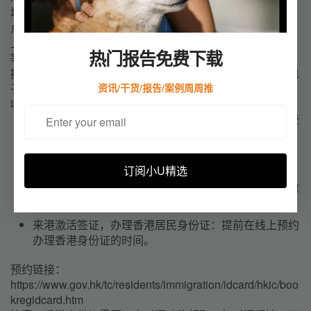
填写表格，上传资料
点击“网上申请高才通计划来港”后，按照指示填写表格，并
上传准备好的资料。
热门报告免费下载
等待审核
提交申请后，等待政府审核。审核完成后，申请者将通过电
资讯/干货/报告/案例周周推
子邮件收到相关结果通知。
收到获批电邮后续
缴费和领取电子签证：
获批后，根据邮件中的指引缴费
并下载电子签证，注意缴费的有效期限。
办理港澳通行证的逗留签注（D签注）：
逗留签注有效
订阅小U精选
期为2年，多次往返，同一天内可以无限次数往返。如
果通行证背面是旅游签注，需要更换为逗留签注才能激
活高才通签证。
来港激活签证，办理香港居民身份证：
提前在线上预约
办理香港身份证的时间。
预约链接：
https://www.gov.hk/tc/residents/immigration/idcard/hkic/boo
kregidcard.htm