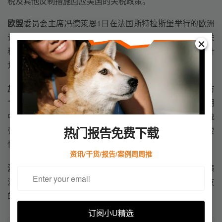
税及其他反制措施回应美国的关税政策。
欧盟
委员会主席冯德莱恩1日在法国斯特拉斯堡举行的欧洲
议会全会上说，美国加征关税的做法是错误的，广泛加征关
税只会让国际贸易状况变得更糟。欧盟有强有力的反制计
划，必要时将反击美国关税政策。
加拿大
总理卡尼和墨西哥总统辛鲍姆1日通话，讨论了加方
“打击美国不合理贸易行动”的计划。卡尼办公室在一份声明
中说：“面对未来充满挑战的时代，卡尼总理和辛鲍姆总统
热门报告免费下载
强调了在尊重每个国家主权的同时维护北美的竞争力的重要
性。”
资讯/干货/报告/案例周周推
澳大利亚
总理阿尔巴尼斯3日表示，“特朗普政府的关税政策
没有逻辑依据，违背我们两国伙伴关系的基础”“这不是朋友
的行为”。
订阅小U精选