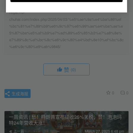
本文来自投稿，不代表小U出海立场，如若转载，请注明出处：
https://u-
chuhai.com/index.php/2025/04/03/%e5%ae%9a%e4%ba%86%ef
%bc%81%e7%89%b9%e6%9c%97%e6%99%ae%e4%ba%ae%e
5%87%ba%e5%af%b9%e7%ad%89%e5%85%b3%e7%a8%8e%
e7%89%8c%ef%bc%8c%e6%9c%80%e4%bd%8e10%ef%bc%8c
%e6%9c%80%e9%ab%9845/
赞
(0)
0
0
生成海报
一周资讯 | 愁！特朗普宣布征收25%关税；赞！泡泡玛
特24年营收大涨！
上一篇
March 27, 2025 6:48 pm