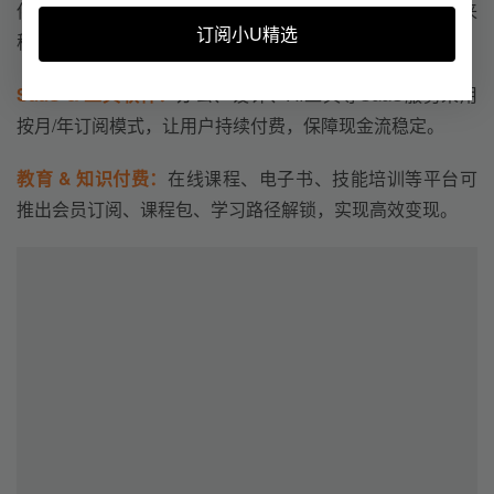
供VIP订阅、去广告、付费内容解锁，提升用户体验并带来
订阅小U精选
稳定收益。
SaaS & 工具软件：
办公、设计、AI工具等SaaS服务采用
按月/年订阅模式，让用户持续付费，保障现金流稳定。
教育 & 知识付费：
在线课程、电子书、技能培训等平台可
推出会员订阅、课程包、学习路径解锁，实现高效变现。