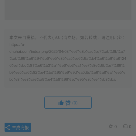
本文来自投稿，不代表小U出海立场，如若转载，请注明出处：
https://u-
chuhai.com/index.php/2025/04/03/%e7%8b%ac%e7%ab%8b%e7
%ab%99%e6%94%b6%e5%85%a5%e6%9a%b4%e6%b6%a8124
6%ef%bc%81%e6%b3%a1%e6%b3%a1%e7%8e%9b%e7%89%
b9%e5%a6%82%e4%bd%95%e9%9d%a0dtc%e6%a8%a1%e5%
bc%8f%e8%ae%a9%e4%b8%96%e7%95%8c%e4%b8%ba/
赞
(0)
0
0
生成海报