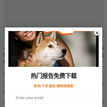
UseePay自研的风控系统
UseeShield2.0
通过多角度的动态
策略，
针对不同场景的业务需求，
自定义配置风险决策流
程，
有效规避各类欺诈问题。
目前订阅付费功能广泛适用于以下数字娱乐出海行业：
热门报告免费下载
游戏 & 应用：
手游、主机游戏、PC端游戏提供游戏会员订
资讯/干货/报告/案例周周推
阅、增值服务等，提高玩家黏性和收入。
流媒体 & 内容平台：
音乐、视频、播客、电子书等平台提