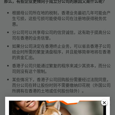
那么，有些企业更倾向于成立分公司的原因又是什么呢？
根据母公司所在地的税制，香港业务最初几年可能会产
生亏损，这些亏损可能使母公司在注册地获得税务优
惠。
分公司可以共享母公司的信贷诚信，这有助于提高分公
司在香港的业务信誉。
如果分公司决定在香港终止业务，可以省去香港子公司
结业时所需的繁复清盘程序，并且能够简单地将在香港
的资金汇出。
香港子公司只能通过繁复的程序来减少其资本，而分公
司则没有这个限制。
某些情况下，香港子公司回购股份需要经过法院同意，
而分公司在转让股份时则不需要缴纳印花税（外国公司
所拥有在香港的土地或任何股份除外）。
在香港法例下，香港分公司不需要单独每年准备审计报
告，所以香港分公司的年度维护费用可能会低于香港子
公司。