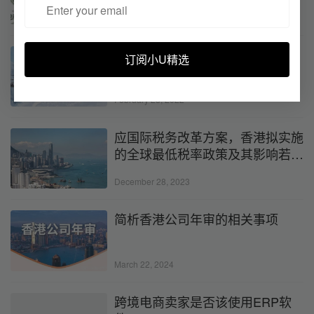
January 5, 2024
户外运动品类出口攻略来袭……
订阅小U精选
February 28, 2022
应国际税务改革方案，香港拟实施
的全球最低税率政策及其影响若
何？（上）
December 28, 2023
简析香港公司年审的相关事项
March 22, 2024
跨境电商卖家是否该使用ERP软