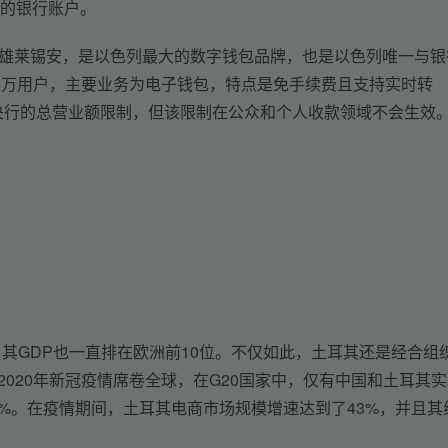
的银行账户。
里雄莱锡安，是以色列最大的数字钱包品牌，也是以色列唯一与银
200万用户，主要业务为电子钱包，特点是免手续费且支持实时转
色列央行的总营业额限制，但该限制在公众和个人收款领域不会生效
其GDP也一直排在欧洲前10位。不仅如此，土耳其还是经合组
2020年新冠疫情席卷全球，在G20国家中，仅有中国和土耳其
.8%。在疫情期间，土耳其电商市场规模增速达到了43%，并且其