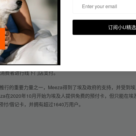
售总额的2.5%，并预计将以每年33%持续高速增长。而在疫
地参与线上购物。
的平均水平（50%），仅为18%。这导致卡类支付在所有支付
订阅小U精选
现金支付，占到总比重的55%；银行转账与电子钱包则分别占总
za的表现较好。
埃及最大的金融科技公司，并于2019年正式上市。Fawry在埃
达到300万笔，每月活跃用户超过2900万。其支持的支付方式也
消费者进行线下门店支付。
划”推行的重要力量之一，Meeza得到了埃及政府的支持，并受到埃
za在2020年10月开始为埃及人提供免费的预付卡，但只能在埃
预付/借记卡，并拥有超过1640万用户。