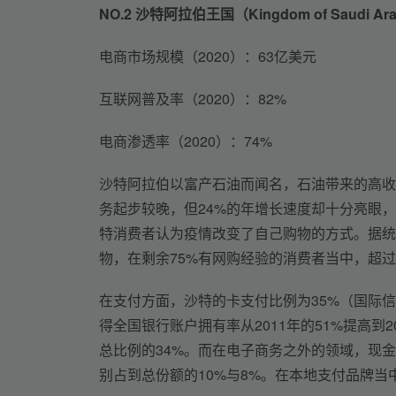
NO.2 
沙特阿拉伯王国（Kingdom of Saudi A
电商市场规模（2020）：63亿美元
互联网普及率（2020）：82%
电商渗透率（2020）：74%
沙特阿拉伯以富产石油而闻名，石油带来的高收
务起步较晚，但24%的年增长速度却十分亮眼，
特消费者认为疫情改变了自己购物的方式。据统
物，在剩余75%有网购经验的消费者当中，超
在支付方面，沙特的卡支付比例为35%（国际
得全国银行账户拥有率从2011年的51%提高到
总比例的34%。而在电子商务之外的领域，现
别占到总份额的10%与8%。在本地支付品牌当中