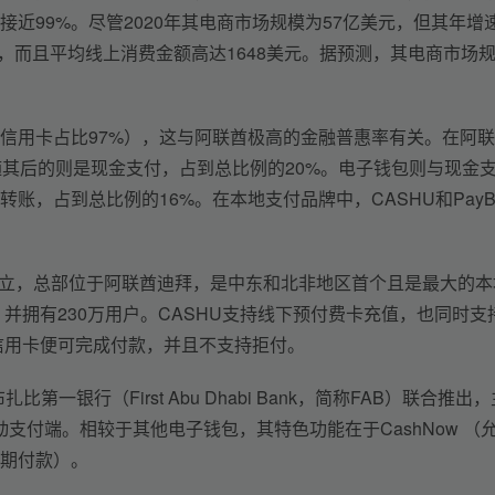
接近99%。尽管2020年其电商市场规模为57亿美元，但其年增
倍，而且平均线上消费金额高达1648美元。据预测，其电商市场
际信用卡占比97%），这与阿联酋极高的金融普惠率有关。在阿联
随其后的则是现金支付，占到总比例的20%。电子钱包则与现金
账，占到总比例的16%。在本地支付品牌中，CASHU和PayB
002年创立，总部位于阿联酋迪拜，是中东和北非地区首个且是最大的
，并拥有230万用户。CASHU支持线下预付费卡充值，也同时支
信用卡便可完成付款，并且不支持拒付。
比第一银行（First Abu Dhabi Bank，简称FAB）联合推出
支付端。相较于其他电子钱包，其特色功能在于CashNow （
分期付款）。