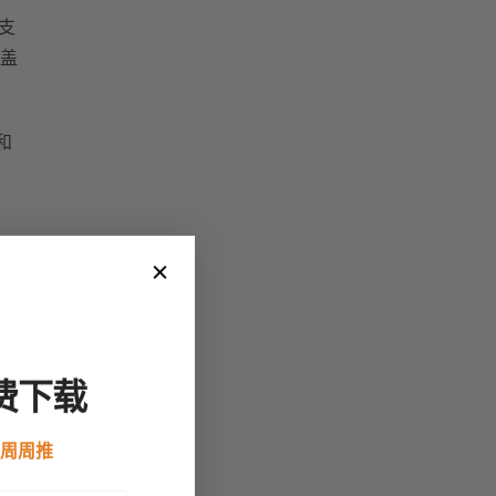
的支
覆盖
和
费下载
数
例周周推
的