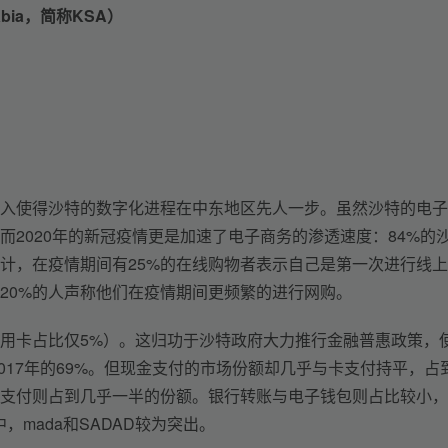
rabia，简称KSA）
入使得沙特的数字化进程在中东地区先人一步。虽然沙特的电子
而2020年的新冠疫情更是加速了电子商务的渗透速度：84%的
计，在疫情期间有25%的在线购物者表示自己是第一次进行线
过20%的人声称他们在疫情期间更频繁的进行网购。
信用卡占比仅5%）。这归功于沙特政府大力推行金融普惠政策，
2017年的69%。但现金支付的市场份额却几乎与卡支付持平，占
金支付则占到几乎一半的份额。银行转账与电子钱包则占比较小
，mada和SADAD较为突出。