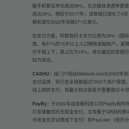
能手机普及率也高达98%，社交媒体渗透率更是
高达36%，相较于2017年，该数值已增长了6
模有望在2022年突破271亿美元。
在支付方面，阿联酋的卡支付比例为39%（国
酋，有87%的15岁以上人口拥有金融账户。紧
付不相上下，其占比为18%。排在最后的是银行转
较为突出。
CASHU：
由门户网站Maktoob.com在2
支付品牌，现已在全球被超过7000个商户受理
线上跳转支付，其最大特点就是不需要借记卡/
PayBy：
于2020年由金融科技公司PayBy和阿布扎
打非接触式的无现金支付，主攻基于QR码的移动
许资金先贷记再线下支付）和PayLater（按月