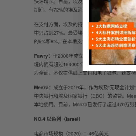
快速增长。目前，埃及的电商零售额已占到社会零
期间，有72%的埃及消费者声称他们开始更多
在支付方面，埃及的持卡率低于中东与北非地区
中只占到27%。最受埃及人喜欢的支付方式为
的9%和8%。在本地支付品牌中，Fawry和Mee
Fawry：
于2008年成立，总部位于埃及开罗，是
境内拥有超过194000个网点，日均处理交易量
为全面，不仅提供线上支付和电子钱包，还支持
Meeza：
成立于2019年，作为埃及“无现金计
中央银行和埃及国家银行（EBC）的监管。Mee
本地使用。目前，Meeza已发行了超过470万张
NO.4 
以色列（Israel）
电商市场规模（2020）：46亿美元