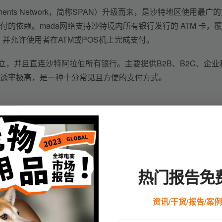
yments Network，简称SPAN）升级而来，是沙特地区使用最广
的依赖。mada网络支持沙特境内所有银行发行的 ATM 卡，
S机，并允许使用者在ATM或POS机上完成支付。
建立，并且直连沙特阿拉伯所有银行。主要提供B2B、B2C、企业
透率极高，是一种十分常见且方便的支付方式。
热门报告免
突破1亿的国家。据统计，埃及18-29岁的青年人口占人口总
资讯/干货/报告/案
了总人口的34.2%。2020年的新冠疫情推动了埃及电子商务市场