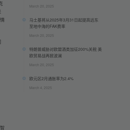
克
March 20, 2025
来
情
马士基将从2025年3月31日起提高远东
至地中海的FAK费率
March 20, 2025
们
特朗普威胁对欧盟酒类加征200%关税 美
。
欧贸易战再掀波澜
March 20, 2025
欧元区2月通胀率为2.4%
March 4, 2025
的智