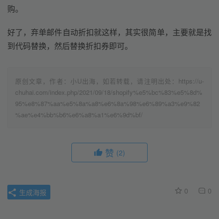
购。
好了，弃单邮件自动折扣就这样，其实很简单，主要就是找
到代码替换，然后替换折扣券即可。
原创文章，作者：小U出海，如若转载，请注明出处：https://u-
chuhai.com/index.php/2021/09/18/shopify%e5%bc%83%e5%8d%
95%e8%87%aa%e5%8a%a8%e6%8a%98%e6%89%a3%e9%82
%ae%e4%bb%b6%e6%a8%a1%e6%9d%bf/
赞
(2)
0
0
生成海报