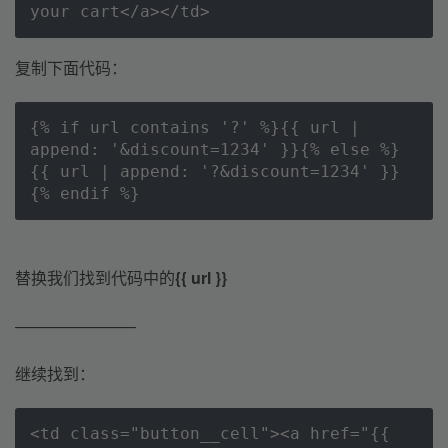
your cart</a></td>
复制下面代码：
{% if url contains '?' %}{{ url | 
append: '&discount=1234' }}{% else %}
{{ url | append: '?&discount=1234' }}
{% endif %}
替换我们找到代码中的
{{ url }}
———————–
继续找到：
<td class="button__cell"><a href="{{ 