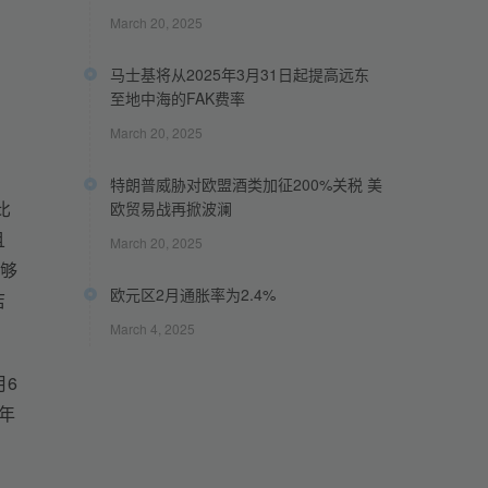
March 20, 2025
马士基将从2025年3月31日起提高远东
至地中海的FAK费率
March 20, 2025
特朗普威胁对欧盟酒类加征200%关税 美
比
欧贸易战再掀波澜
且
March 20, 2025
够
欧元区2月通胀率为2.4%
店
March 4, 2025
月6
年