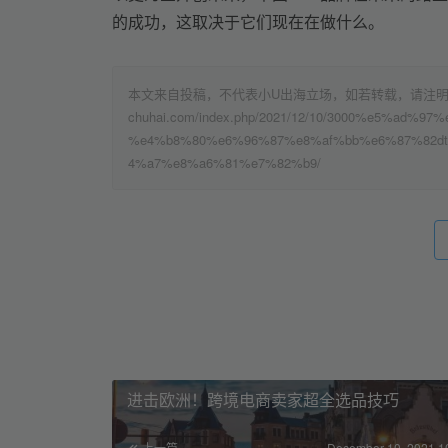
的成功，这取决于它们现在在做什么。
本文来自投稿，不代表小U出海立场，如若转载，请注明出处：h
chuhai.com/index.php/2021/12/10/3000%e5%ad%9
%e4%b8%80%e6%96%87%e8%af%bb%e6%87%82d
4%a7%e8%a6%81%e7%82%b9/
进击欧洲！跨境电商卖家超全选品技巧
上一篇
December 10, 2021 1