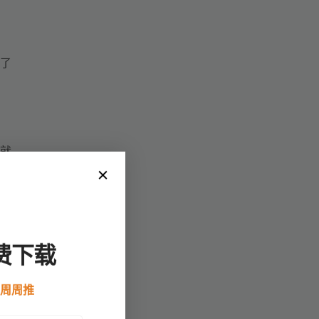
了
，就
到的
费下载
预
测
例周周推
有