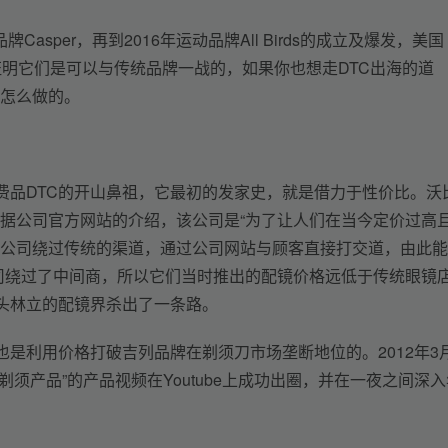
Casper，再到2016年运动品牌All Birds的成立及爆发，美国
证明它们是可以与传统品牌一战的，如果你也想走DTC出海的道
是怎么做的。
费品DTC的开山鼻祖，它最初的发家史，就是借力于性价比。沃
据公司官方网站的介绍，该公司是“为了让人们在当今定价过高
公司绕过传统的渠道，通过公司网站与顾客直接打交道，由此能
司绕过了中间商，所以它们当时推出的配镜价格远低于传统眼镜
巨头林立的配镜界杀出了一条路。
也是利用价格打破吉列品牌在剃须刀市场垄断地位的。2012年3
须产品”的产品视频在Youtube上成功出圈，并在一夜之间深入