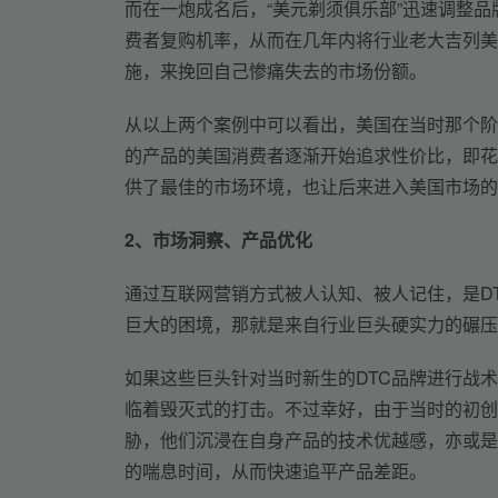
而在一炮成名后，“美元剃须俱乐部”迅速调整
费者复购机率，从而在几年内将行业老大吉列美国
施，来挽回自己惨痛失去的市场份额。
从以上两个案例中可以看出，美国在当时那个阶
的产品的美国消费者逐渐开始追求性价比，即花
供了最佳的市场环境，也让后来进入美国市场的
2、
市场洞察、产品优化
通过互联网营销方式被人认知、被人记住，是D
巨大的困境，那就是来自行业巨头硬实力的碾压
如果这些巨头针对当时新生的DTC品牌进行战
临着毁灭式的打击。不过幸好，由于当时的初创
胁，他们沉浸在自身产品的技术优越感，亦或是
的喘息时间，从而快速追平产品差距。