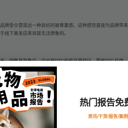
品牌受众营造出一种良好的被尊重感。这种感觉直接为品牌带来
于线下美发店来说是无法想象的。
发、销售甚至售后，这也是DTC的最显著特征。要做DTC品牌
为这是该模式在消费者体验上最大的优势项。
周期价值，是每一个DTC品牌都在研究的重点问题，比如我们见
和服务，从而提升消费者复购率的有效途径。
热门报告免
位顾客的调查问券来拉长消费者停留时间，并运用机器学习算法和
方，到引入新产品（如用于突出头发的颜色），再到在其网页上
资讯/干货/报告/案
传统品牌所重视，如耐克推出Nike+，亚马逊的Prime，还