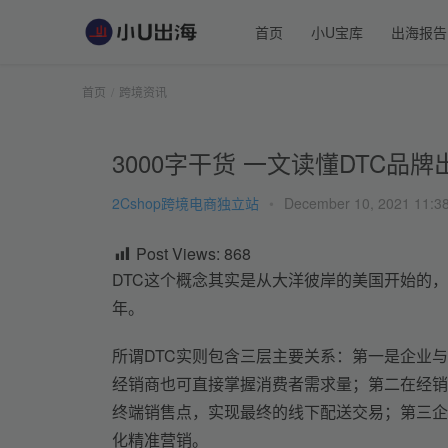
首页
小U宝库
出海报告
首页
跨境资讯
3000字干货 一文读懂DTC品
2Cshop跨境电商独立站
•
December 10, 2021 11:
Post Views:
868
DTC这个概念其实是从大洋彼岸的美国开始的，
年。
所谓DTC实则包含三层主要关系：第一是企业
经销商也可直接掌握消费者需求量；第二在经销
终端销售点，实现最终的线下配送交易；第三企
化精准营销。