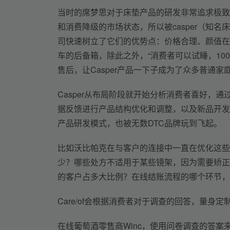
当时的席梦思对于床垫产品的研发非常追求极致
和消费降级的市场状态，所以被casper（知名
司快速树立了它们的优势点：价格合理、颜值在
车的后备箱，除此之外，“消费者可以试睡，10
售后，让Casper产品一下子成为了众多普通
Casper从布局阶段就开始分析消费者喜好，
据反馈进行产品结构优化和调整，以及新品开发
产品研发模式，也被无数DTC品牌玩到飞起。
比如沃比帕克在与客户的连接中一直在优化这些
少？哪些处方不适用于某些镜架，因为需要矫正
的客户占多大比例？在线结账流程的哪个环节，
Care/of会根据消费者对于调查的回答，量身
在线葡萄酒零售商Winc，使用问卷调查的答