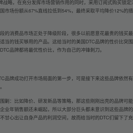
品牌战略，在充分发挥市场营销作用的同时，采用订阅式购买锁定
市场份额从67%直线拉低到54%，最终采取平均降价12%的措
段的消费品市场正处于降级阶段，很多以前愿意花最贵的钱买最
适当的钱买够用的产品。这给当时的美国DTC品牌的性价比突
DTC品牌都将最优性价比，作为自己的冲锋刺刀。
TC品牌成功打开市场局面的第一步，可是接下来这些品牌依然
。
术围剿：比如降价、研发新品等策略，那这些刚刚出壳的品牌可
企业年销售额还未崛起，所以大部分巨头都未意识到这些品牌的
不甘心出让自身产品的利润空间，故而给当时的DTC们留下了