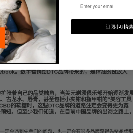
订阅小U精选
体，无论何种造势手段，一个品牌的诞生与强盛，势必与其营销
借助过传统媒体的力量，而是更多元的运用数字社交媒体
频在YouTube爆红，之后也是通过在Facebook上
文胸在创业初期通过“免费试穿”计划（后被称为先试后买
ebook。数字营销给DTC品牌带来的，是精准的投放人
力扩张着自己的品类触角，当美元剃须俱乐部
开始逐渐发
、古龙水、唇膏，甚至包括小夹钳和指甲钳的“美容工具
CBD的软糖时，这些DTC品牌的道路注定会变得更为宽
法预知。但至少我们知道，在目前中国品牌的出海之路上
上一定会遇到先辈们的问题，也一定会有很多品牌获得先辈品牌