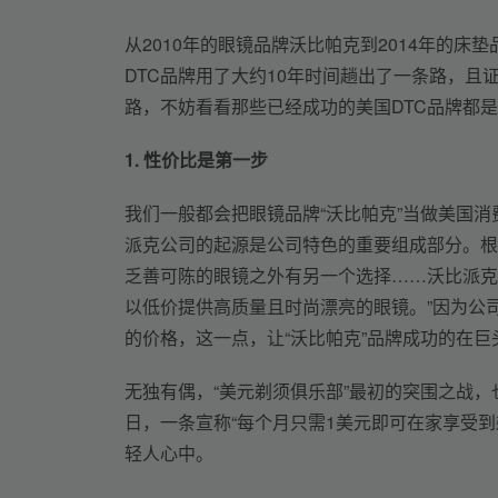
从2010年的眼镜品牌沃比帕克到2014年的床垫品牌
DTC品牌用了大约10年时间趟出了一条路，且
路，不妨看看那些已经成功的美国DTC品牌都
1. 
性价比是第一步
我们一般都会把眼镜品牌“沃比帕克”当做美国消
派克公司的起源是公司特色的重要组成部分。根
乏善可陈的眼镜之外有另一个选择……沃比派克
以低价提供高质量且时尚漂亮的眼镜。”因为公
的价格，这一点，让“沃比帕克”品牌成功的在
无独有偶，“美元剃须俱乐部”最初的突围之战，
日，一条宣称“每个月只需1美元即可在家享受到剃
轻人心中。