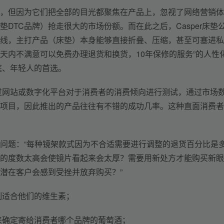
，但因为它们把全部的目光都聚焦在产品上，忽视了网络营销体
床垫DTC品牌）抢走很大的市场份额。而在此之后，Casper床垫
线，主打产品（床垫）本身能够直接折叠、压缩，甚至可塞进私
0天内不满意可以免费办理退货和换货，10年保修的服务”的人性
家庭、年轻人的首选。
通过网站或数字化平台对于消费者的消费倾向进行测试，通过市场
项目，因此推出的产品往往有不错的成功几率。这种直面消费者
问题：“每种镜架款式因为不合适需要进行调整的退货百分比是
的度数太高会使镜片看起来会太厚？需要用新处方才能购买新眼
潜在客户会感到受挫并放弃购买？”
定制适合他们的维生素；
案来确定寄给消费者哪个品牌的葡萄酒；