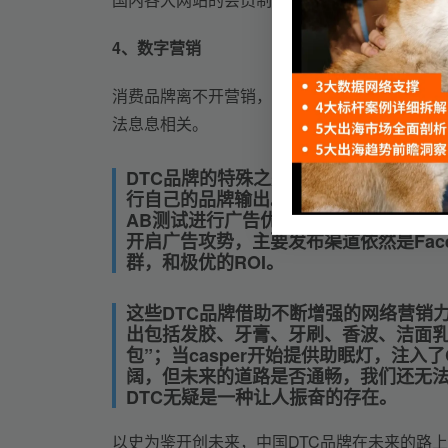
4、
数字营销
消费品牌离不开营销，不管是传统媒体还是新媒
法息息相关。
DTC品牌的特殊之处在于，它几乎从未
行自己的品牌输出。美元剃须俱乐部靠病毒视
AB测试进行广告优化和人群细分；
三爱
开启广告攻势
，主要发布渠道依然是Fac
群，和极优的ROI。
这些DTC品牌借助不断增强的网络营销
出包括发胶、牙膏、牙刷、香波、洁面乳
包”；当casper开始提供
助眠灯，注入了
阔，但未来的道路是否通畅，我们还无
DTC无疑是一种让人振奋的存在。
以史为鉴开创未来，中国DTC品牌在未来的路