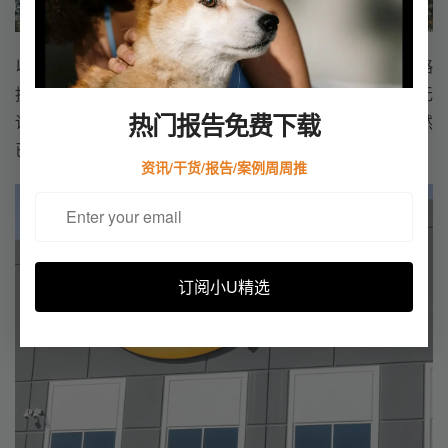
以安大略国际机场为核心，交错的交通枢纽为支撑，安大略
拥有了庞大且成熟的物流网络。加之安大略的地价亲民，无
热门报告免费下载
论是居住还是仓储，都是一个高性价比的选择，安大略俨然
已经成为了大洛杉矶地区的物流中心。
资讯/干货/报告/案例周周推
订阅小U精选