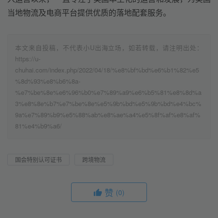
当地物流及电商平台提供优质的落地配套服务。
本文来自投稿，不代表小U出海立场，如若转载，请注明出处：
https://u-
chuhai.com/index.php/2022/04/18/%e8%bf%bd%e6%b1%82%e5
%8d%93%e8%b6%8a-
%e7%be%8e%e6%96%b0%e7%89%a9%e6%b5%81%e8%8d%a
3%e8%8e%b7%e7%be%8e%e5%9b%bd%e5%9b%bd%e4%bc%
9a%e7%89%b9%e5%88%ab%e8%ae%a4%e5%8f%af%e8%af%
81%e4%b9%a6/
国会特别认可证书
跨境物流
赞
(0)