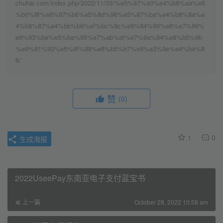
chuhai.com/index.php/2022/11/03/%e5%87%a0%e4%b8%aa%e5
%b0%8f%e6%97%b6%e5%8d%96%e5%87%ba%e4%b8%8a%e
4%b8%87%e4%bb%b6%ef%bc%8c%e9%84%99%e8%a7%86%
e9%93%be%e5%ba%95%e7%ab%af%e7%9a%84%e8%b5%9b
%e9%81%93%e5%8f%88%e8%b5%b7%e9%a3%9e%e4%ba%8
6/
赞
(0)
1
0
生成海报
2022UseePay东南亚电子支付蓝宝书
上一篇
October 28, 2022 10:58 am