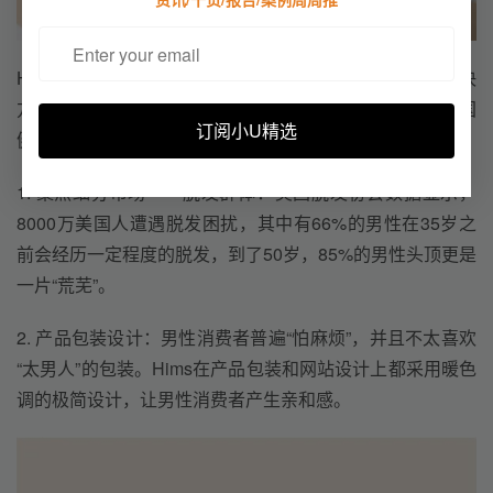
Hims：提供男性脱发、皮肤、ED等健康问题的一站式解决
方案。2017年成立，增长最快的美国DTC护理品牌，美国
订阅小U精选
健康领域增速最快的独角兽品牌之一。
1. 聚焦细分市场——脱发群体：美国脱发协会数据显示，
8000万美国人遭遇脱发困扰，其中有66%的男性在35岁之
前会经历一定程度的脱发，到了50岁，85%的男性头顶更是
一片“荒芜”。
2. 产品包装设计：男性消费者普遍“怕麻烦”，并且不太喜欢
“太男人”的包装。Hims在产品包装和网站设计上都采用暖色
调的极简设计，让男性消费者产生亲和感。