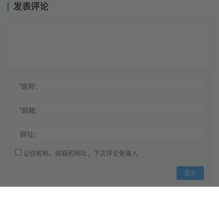
发表评论
*
昵称：
*
邮箱：
网址：
记住昵称、邮箱和网址，下次评论免输入
提交
Copyright © 2020 小U出海 版权所有 | 上海镒坤科技有限公司 备案号: 沪ICP备