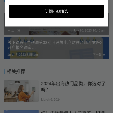
订阅小U精选
你真的懂注册社媒兼养号吗？为什么老失败被封？
上一篇
July 10, 2023 10:40 am
线下课程 | 易税通第38期《跨境电商财税合规方案班》
开启报名通道…
July 17, 2023 8:55 am
下一篇
相关推荐
2024年出海热门品类，你选对了
吗？
March 6, 2024
惊！内地赴港人才竟靠这一招避