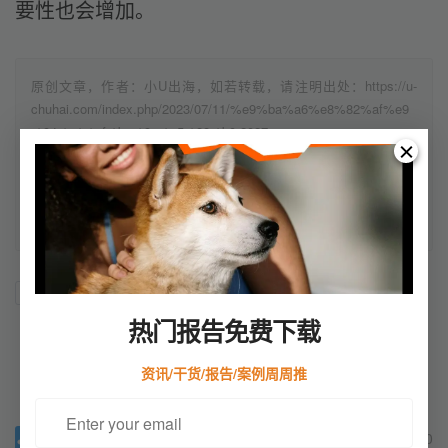
要性也会增加。
原创文章，作者：小U出海，如若转载，请注明出处：https://u-
chuhai.com/index.php/2023/07/11/%e9%ba%a6%e8%82%af%e9
%94%a1%ef%bc%9a%e5%88%b0-2027-
%e5%b9%b4%e7%be%8e%e5%9b%bd%e5%9c%a8%e7%ba%b
f%e7%be%8e%e5%ae%b9%e9%94%80%e5%94%ae%e9%a2%
9d%e5%b0%86%e8%be%be%e5%88%b0-450%e4%ba%bf-
%e7%be%8e%e5%85%83/
独立站
营销推广
跨境电商
热门报告免费下载
赞
(0)
资讯/干货/报告/案例周周推
0
0
生成海报