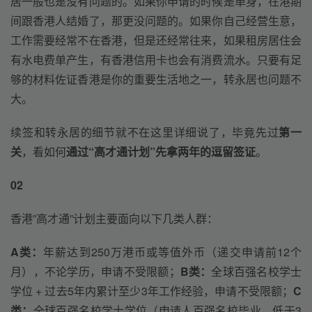
居一般也是没有问题的。如果你申请的时候是单身，在港期
间跟香港人结婚了，那更没问题的。如果你自己经营生意，
工作需要经常不在香港，但是还经常往来，如果租房居住会
有水电费单产生，有香港信用卡也会有消费流水。只要有足
够的材料佐证香港是你的重要生活地之一，转永居也问题不
大。
续签和转永居的细节就不在这里详细说了，毕竟先过
第一
关
，看如何
通过“高才通计划”先拿两年的逗留签证
。
02
香港”高才通”计划主要面向以下几类人群：
A类：
年薪达到250万港币或等值外币（递交申请前12个
月），不论学历，申请不受限额；
B类：
全球百强名校学士
学位 + 过去5年内累计至少3年工作经验，申请不受限额；
C
类：
全球百强名校学士学位（申请人百强名校毕业，低于3