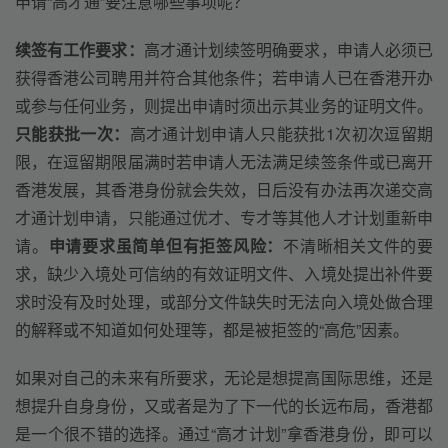
申请“高才通”要注意哪些事项呢？
续签有工作要求：
高才通计划续签明确要求，申请人必须已
获得香港公司聘用并符合其他条件；若申请人已在香港开办
或参与任何业务，则提出申请时须出示其业务的证明文件。
只能获批一次：
高才通计划申请人只能获批1次初次逗留期
限，在逗留期限届满时若申请人无法满足续签条件或已离开
香港发展，其香港身份就会失效，日后没有办法再次递交高
才通计划申请，只能通过优才、专才等其他人才计划重新申
请。
申请要求虽简单但有拒签风险：
不清晰相关文件的要
求，缺少入境处可信纳的有效证明文件、入境处提出补件要
求时没有及时处理，或部分文件缺失时无法向入境处做合理
的解释或不知道如何处理等，都是被拒签的“高危”因素。
如果对自己的未来有所要求，无论是想提高国际思维，还是
想提升自身身份，又或者是为了下一代的长远布局，香港都
是一个很不错的选择。通过“高才计划”拿香港身份，即可以