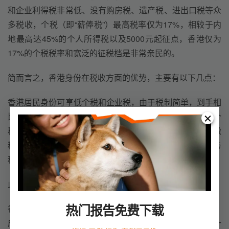
和企业利得税非常低、没有购房税、遗产税、进出口税等众
多税收，个税（即“薪俸税”）最高税率仅为17%，相较于内
地最高达45%的个人所得税以及5000元起征点，香港仅为
17%的个税税率和宽泛的征税档是非常亲民的。
简而言之，香港身份在税收方面的优势，主要有以下几点：
香港居民身份可享低个税和企业税，由于税制简单，到手相
比变得更多；香港居民身份可参加大湾区人才评选，享低个
税15%补贴，无全球征税，只有在香港赚取的收入才需要缴
税；香港永居可享海外收入免国内税，无遗产税、无赠与
税，适合资产规划配置。
此外，香港身份还有一些其他的好处。比如：
热门报告免费下载
香港居民作为境外人士，投资到大陆可享受外商投资待遇；
成为香港永久居民拿到护照以后，可以免签171个国家/一