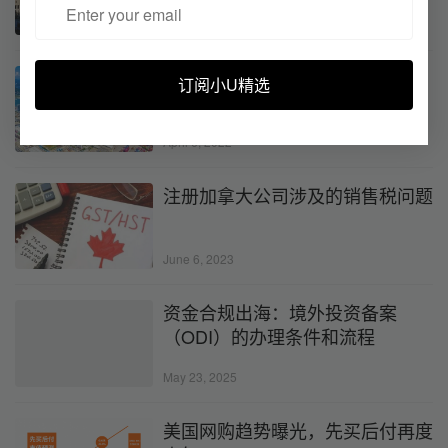
April 8, 2025
拥堵？停航？拒收？全球疫情下，
订阅小U精选
跨境物流真实现状大揭秘
April 6, 2022
注册加拿大公司涉及的销售税问题
June 6, 2023
资金合规出海：境外投资备案
（ODI）的办理条件和流程
May 23, 2025
美国网购趋势曝光，先买后付再度