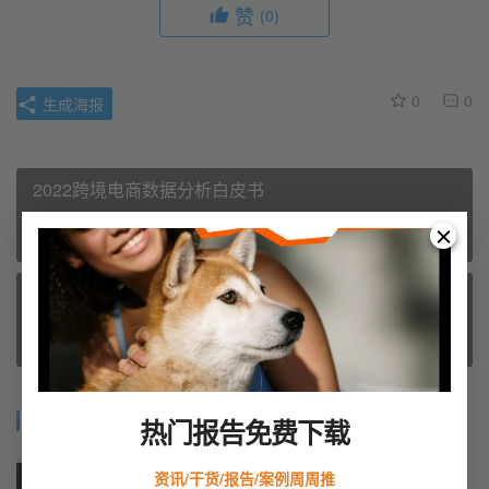
赞
(0)
0
0
生成海报
2022跨境电商数据分析白皮书
上一篇
March 27, 2024 4:12 pm
2022美国电商市场报告
March 27, 2024 4:20 pm
下一篇
相关推荐
热门报告免费下载
外贸人五一假期前必做的5件事
资讯/干货/报告/案例周周推