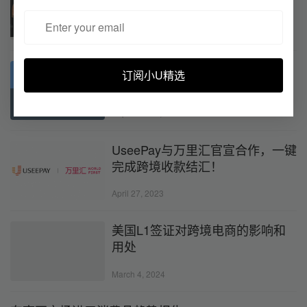
（含英文贺卡及邮件模板）
April 29, 2024
做跨境电商选独立站还是平台？
订阅小U精选
September 1, 2021
UseePay与万里汇官宣合作，一键
完成跨境收款结汇！
April 27, 2023
美国L1签证对跨境电商的影响和
用处
March 4, 2024