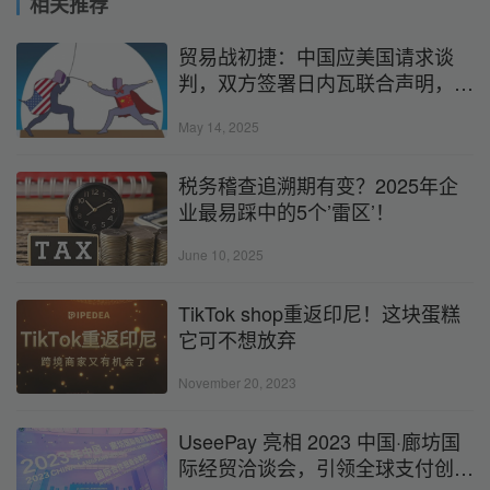
相关推荐
贸易战初捷：中国应美国请求谈
判，双方签署日内瓦联合声明，关
税又有大调整？！
May 14, 2025
税务稽查追溯期有变？2025年企
业最易踩中的5个’雷区’！
June 10, 2025
TikTok shop重返印尼！这块蛋糕
它可不想放弃
November 20, 2023
​UseePay 亮相 2023 中国·廊坊国
际经贸洽谈会，引领全球支付创新