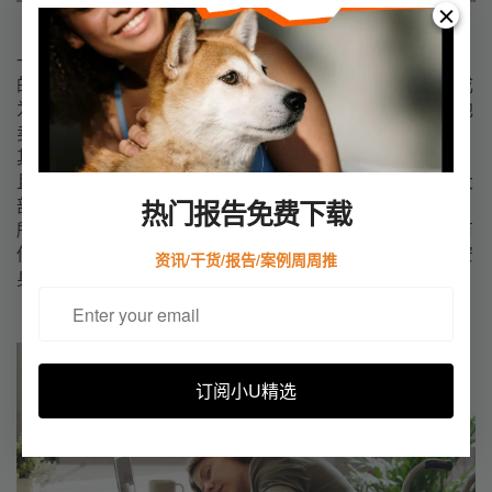
（图片来源网络）
一个经典故事如是说：十年前有位卖家把自己在北京120平
的三室一厅卖了，开始创业。十年之后，他创业成功了，成
为了千万富翁。历经十年，他终于买
的
起之前北京那套被他
卖掉的120平三室一厅了。
其实大部分卖家都是不赞成“卖房做亚马逊”的方式，不理智
且风险极大。不可否认有卖家卖房后成功创业的情况，但大
部分还是搭进去卖房的钱，亏个一塌糊涂。
热门报告免费下载
所以小斑想劝诫所有有这个想法的卖家：亚马逊其实并没有
你想象中的那么挣钱，做起来绝不简单，不要轻易拿出你安
资讯/干货/报告/案例周周推
身立命的最后一张底牌。
订阅小U精选