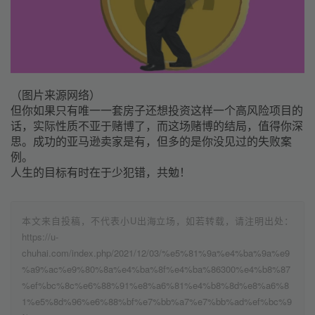
（图片来源网络）
但你如果只有唯一一套房子还想投资这样一个高风险项目的
话，实际性质不亚于赌博了，而这场赌博的结局，值得你深
思。成功的亚马逊卖家是有，但多的是你没见过的失败案
例。
人生的目标有时在于少犯错，共勉！
本文来自投稿，不代表小U出海立场，如若转载，请注明出处：
https://u-
chuhai.com/index.php/2021/12/03/%e5%81%9a%e4%ba%9a%e9
%a9%ac%e9%80%8a%e4%ba%8f%e4%ba%86300%e4%b8%87
%ef%bc%8c%e6%88%91%e8%a6%81%e4%b8%8d%e8%a6%8
1%e5%8d%96%e6%88%bf%e7%bb%a7%e7%bb%ad%ef%bc%9