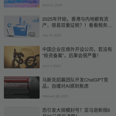
浪潮
June 21, 2023
2025年开始，香港与内地都有资
产，很易双重征税？！看看税务居
民身份规划核心策略如何规避
July 16, 2025
（2025合规版）
中国企业在境外开设公司，若没有
“投资备案”，后果会很严重！
June 3, 2025
马斯克招募团队开发ChatGPT竞
品，自爆对AI感到焦虑
February 28, 2023
恐引发大规模封号？亚马逊新规6
月30日最后通牒！