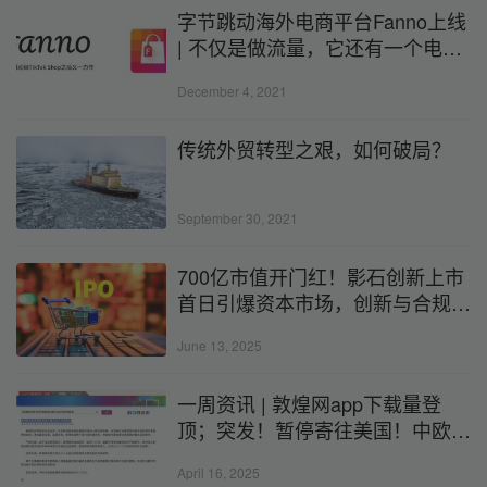
字节跳动海外电商平台Fanno上线
| 不仅是做流量，它还有一个电商
梦。
December 4, 2021
传统外贸转型之艰，如何破局？
September 30, 2021
700亿市值开门红！影石创新上市
首日引爆资本市场，创新与合规成
致胜法宝
June 13, 2025
一周资讯 | 敦煌网app下载量登
顶；突发！暂停寄往美国！中欧突
破性共识；半导体、药品开启调
April 16, 2025
查！