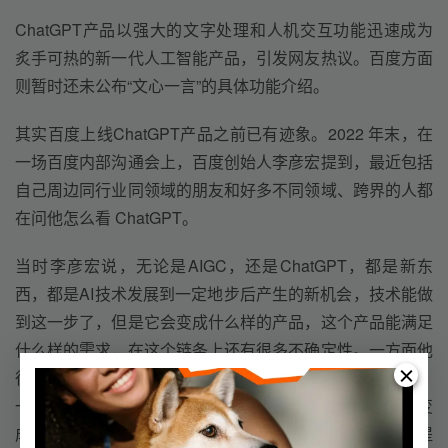
ChatGPT产品以强大的文字处理和人机交互功能迅速成为
炙手可热的新一代人工智能产品，引发网友热议。百度方面
则暂时还未公布“文心一言”的具体功能介绍。
其实百度上线ChatGPT产品之前已有迹象。2022 年末，在
一场百度内部沟通会上，百度创始人李彦宏提到，最近包括
自己周边同行业同领域的朋友和好多不同领域、跨界的人都
在问他怎么看 ChatGPT。
当时李彦宏说，无论是AIGC，还是ChatGPT，都是新东
西，都是AI技术发展到一定地步后产生的新机会，技术能做
到这一步了，但是它会变成什么样的产品，这个产品能满足
什么样的需求，在这个链条上还有很多不确定性。一方面他
很兴奋，另一方面，他也觉得责任挺大，“作为一个公司、
一个商业机构，我们有这么酷的技术，那我们能不能把它变
成人人需要的产品，这一步其实才是最难的。”同时他也提