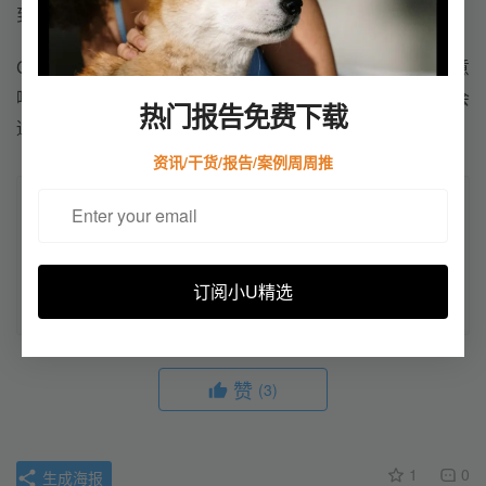
到，这是百度必须要去做的事情。
ChatGPT相关技术是人工智能里程碑，更是分水岭，这意
味着AI技术发展到临界点，而对于企业来说，我们需要学会
热门报告免费下载
适应科技，善于利用，尽早布局。
资讯/干货/报告/案例周周推
原创文章，作者：小U出海，如若转载，请注明出处：https://u-
chuhai.com/index.php/2023/02/07/%e7%99%be%e5%ba%a6%e5
%b0%86%e4%ba%8e3%e6%9c%88%e4%b8%8a%e7%ba%bfch
atgpt%e4%ba%a7%e5%93%81%ef%bc%8c%e5%90%8d%e4%b
订阅小U精选
8%ba%e6%96%87%e5%bf%83%e4%b8%80%e8%a8%80/
赞
(3)
1
0
生成海报