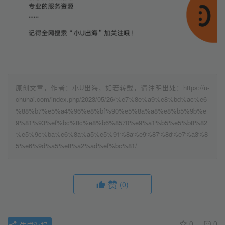
原创文章，作者：小U出海，如若转载，请注明出处：https://u-
chuhai.com/index.php/2023/05/26/%e7%8e%a9%e8%bd%ac%e6
%88%b7%e5%a4%96%e8%bf%90%e5%8a%a8%e8%b5%9b%e
9%81%93%ef%bc%8c%e8%b6%8570%e9%a1%b5%e5%b8%82
%e5%9c%ba%e6%8a%a5%e5%91%8a%e9%87%8d%e7%a3%8
5%e6%9d%a5%e8%a2%ad%ef%bc%81/
赞
(0)
0
0